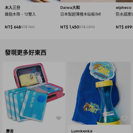
木入三分
Daiwa大和
elpheco
雞翅木筷 - 12雙入
日本製超薄檜木砧板(M)
防水感應垃
NT$ 648
NT$ 760
NT$ 1,450
NT$ 1,590
NT$ 699
發現更多好東西
摩肯
Lumikenkä