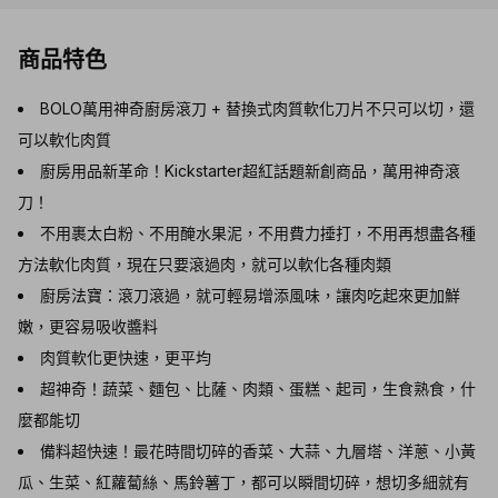
商品特色
BOLO萬用神奇廚房滾刀 + 替換式肉質軟化刀片不只可以切，還
可以軟化肉質
廚房用品新革命！Kickstarter超紅話題新創商品，萬用神奇滾
刀！
不用裹太白粉、不用醃水果泥，不用費力捶打，不用再想盡各種
方法軟化肉質，現在只要滾過肉，就可以軟化各種肉類
廚房法寶：滾刀滾過，就可輕易增添風味，讓肉吃起來更加鮮
嫩，更容易吸收醬料
肉質軟化更快速，更平均
超神奇！蔬菜、麵包、比薩、肉類、蛋糕、起司，生食熟食，什
麼都能切
備料超快速！最花時間切碎的香菜、大蒜、九層塔、洋蔥、小黃
瓜、生菜、紅蘿蔔絲、馬鈴薯丁，都可以瞬間切碎，想切多細就有