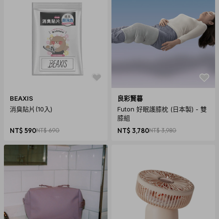
商品規格
產地：中國
握把材質：ABS, TPE塑膠
刀鋒材質：高級不鏽鋼（經洛氏硬度係數檢驗為Rc-59硬度等
級)
尺寸：寬160mm x 高105mm
BEAXIS
良彩賢暮
重量：把手120g、刀片80g
消臭貼片(10入)
Futon 好眠護膝枕 (日本製) - 雙
使用說明
膝組
NT$ 590
NT$ 690
NT$ 3,780
NT$ 3,980
注意事項
刀一直在滾動，不使用刀鋒的固定位置
刀施力完整，不需費力切剁，因此不容易造成刀鋒磨損
刀鋒材質為高級不鏽鋼，經洛氏硬度係數檢驗為Rc-59硬度
等級
若要自行磨刀，請置於電動或一般磨刀器上緩慢旋轉