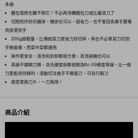
多細
麵包蛋糕也難不倒它！不必再添購麵包刀或比薩滾刀了
切剛煎炸好的雞排、豬排也可以，超省力，也不會因為單手壓著
肉排燙到手
200g超輕量，比傳統菜刀更省力好切碎，再也不必拿菜刀切到
手腕痠痛，西菜中菜都適用
操作更安全，清洗和拆卸都很方便，丟洗碗機也可以
高級不鏽鋼刀鋒，洛氏硬度係數檢驗為Rc-59硬度等級，比一般
刀更能保持鋒利，滾動切法幾乎不需磨刀，可自行磨刀
隨意更換刀片，一刀兩用！
商品介紹