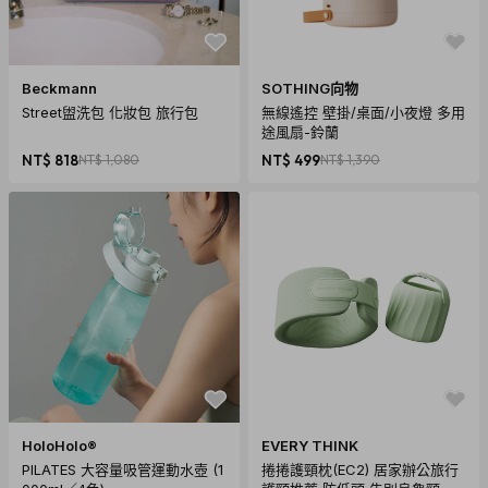
清洗拆卸時建議請以平放後打開以中間拿取，刀片外圍鋒利
請小心使用，勿讓小孩單獨使用
Beckmann
SOTHING向物
【國際商品預購須知】
Street盥洗包 化妝包 旅行包
無線遙控 壁掛/桌面/小夜燈 多用
1. 購買國際預購商品時，頁面依預計出貨日載明標示，請以預
途風扇-鈴蘭
計出貨日為主。
NT$ 818
NT$ 1,080
NT$ 499
NT$ 1,390
2. 商品從國外下單進口需經過以下程序：進出口報關、空運/海
運、當地物流出貨、各國節假日、天氣與人為…等各方面不可
預期之變數產生。若有上述變數產生，我們會在第一時間更新
國際預購商品最新訊息內的狀態與到貨日期。因突發不可抗拒
之因素，致使預購商品無法如預計時間出貨，citiesocial將保
留取消您訂單的權利，取消後也將主動辦理退款事宜。
購買須知
商品須知
HoloHolo®
EVERY THINK
PILATES 大容量吸管運動水壺 (1
捲捲護頸枕(EC2) 居家辦公旅行
1. 產品因拍攝關係顏色可能略有差異，實際以廠商出貨為主。