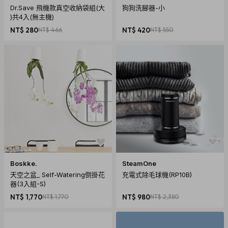
Dr.Save 飛機款真空收納袋組(大
狗狗洗腳器-小
)共4入(無主機)
NT$ 280
NT$ 466
NT$ 420
NT$ 550
Boskke.
SteamOne
天空之盆_ Self-Watering倒掛花
充電式除毛球機(RP10B)
器(3入組-S)
NT$ 1,770
NT$ 1,770
NT$ 980
NT$ 2,380