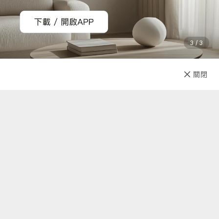
商品必須是全新的狀態、而且完整包裝（含商品本體、配件、
贈品、保證書、原廠包裝及所有附隨文件或資料的完整性），
切勿缺漏任何配件、自行拆解檢查商品、或損毀原廠外盒。原
3 / 3
廠外盒及原廠包裝都屬於商品的一部分，若有遺失、毀損或缺
件，可能影響您退貨的權益，也可能依照損毀程度扣除為回復
原狀所必要的費用。
已售完
關閉
先放收藏
2. 如果您所購買的商品是電腦軟體、遊戲光碟、CD、VCD、
DVD、食品、耗材、個人衛生用品等，一經拆封即無法回復原
狀的商品，除非拆封後發現為瑕疵品，否則一經拆封恕無法辦
理退貨。
3. 七天鑑賞期內退購所產生之運費，由出貨廠商負擔，收到商
品後隔天起算為第一天，欲退購者請於七日內提出，逾期恕不
受理。
關於我們
聯絡我們