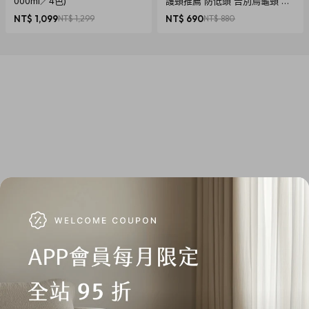
000ml／4色)
護頸推薦 防低頭 告別烏龜頸 頸
2. 商品情境照為示意用，僅商品主體不包含其他配件，請以規
椎養護 多色可選
NT$ 1,099
NT$ 1,299
NT$ 690
NT$ 880
格內容物為主。
運送說明
1. 商品免運費，商品下單後依訂單編號開始寄送（3個工作天內
送達，送貨範圍限台灣本島）。
注意！收件地址請勿為郵政信
箱
。
2. 商品頁標示「預購、客製化」商品，將以實際出貨或製作日
標示為主。（不適用3個工作天出貨）
3. 送貨方式由物流宅配送達。
4. 訂購商品若經配送三次無法送達，並經本公司以電話與E-
mail均無法聯繫逾三天者，本公司將取消該筆訂單並全額退
款。
退貨須知
1. 依《消費者保護法》的規定，消費者享有商品貨到日起七天
猶豫期的權益。
注意！猶豫期並非試用期
，所以，您所退回的