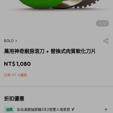
1 / 10
BOLO
萬用神奇廚房滾刀 + 替換式肉質軟化刀片
NT$ 1,080
已有 117 人購買
折扣優惠
全站滿額抽郵輪3天2夜雙人海景房 🍹
抽獎