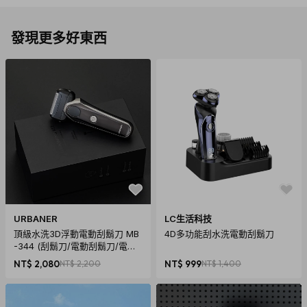
發現更多好東西
URBANER
LC生活科技
頂級水洗3D浮動電動刮鬍刀 MB
4D多功能刮水洗電動刮鬍刀
-344 (刮鬍刀/電動刮鬍刀/電鬍
刀/男友禮物/情人節禮物/情人節)
NT$ 2,080
NT$ 2,200
NT$ 999
NT$ 1,400