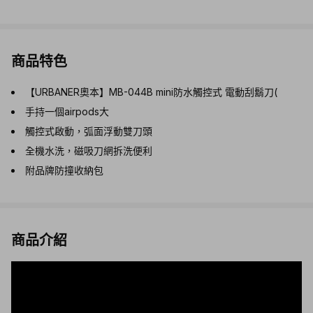
商品特色
【URBANER奧本】MB-044B mini防水觸控式 電動刮鬍刀(
手持一個airpods大
觸控式啟動，弧面浮動雙刀頭
全機水洗，磁吸刀網拆洗便利
附品牌防撞收納包
商品介紹