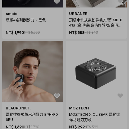
smate
URBANER
旗艦4系列刮鬍刀 - 黑色
頂級水洗式電動鼻毛刀/剪 MB-0
41B (鼻毛機/鼻毛修剪器/鼻毛剪
刀/情人節/情人節禮物/男友禮物)
NT$ 1,990
NT$ 5,990
NT$ 588
NT$ 840
BLAUPUNKT.
MOZTECH
電動往復式防水刮鬍刀 BPH-R0
MOZTECH X OLIBEAR 電動迷
6BU
你刮鬍刀刀頭
NT$ 1,690
NT$ 1,790
NT$ 299
NT$ 399