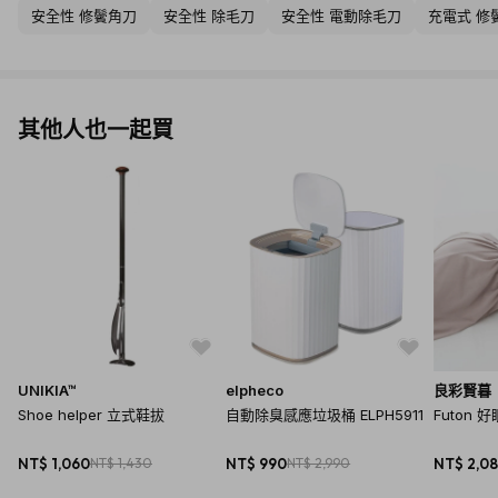
安全性 修鬢角刀
安全性 除毛刀
安全性 電動除毛刀
充電式 修
其他人也一起買
UNIKIA™
elpheco
良彩賢暮
Shoe helper 立式鞋拔
自動除臭感應垃圾桶 ELPH5911
Futon 
NT$ 1,060
NT$ 1,430
NT$ 990
NT$ 2,990
NT$ 2,0