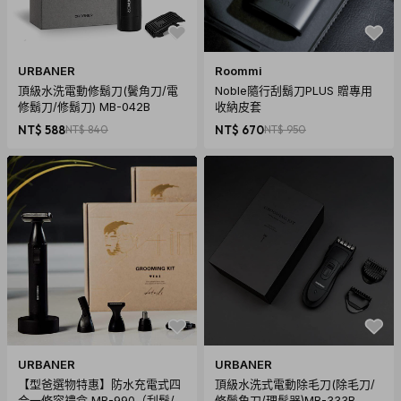
URBANER
Roommi
頂級水洗電動修鬍刀(鬢角刀/電
Noble隨行刮鬍刀PLUS 贈專用
修鬍刀/修鬍刀) MB-042B
收納皮套
NT$ 588
NT$ 840
NT$ 670
NT$ 950
URBANER
URBANER
【型爸選物特惠】防水充電式四
頂級水洗式電動除毛刀(除毛刀/
合一修容禮盒 MB-990（刮鬍/鼻
修鬢角刀/理髮器)MB-333B