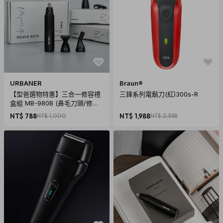
URBANER
Braun®
【型爸選物特惠】三合一修容禮
三鋒系列電鬍刀(紅)300s-R
盒組 MB-980B (鼻毛刀頭/修鬍
刀頭/修容刀頭/男友禮物/情人節
NT$ 788
NT$ 1,000
NT$ 1,988
NT$ 2,388
禮物/情人節)