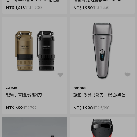
毛/修鬍/修容刀/聖誕節/交換禮
NT$ 1,418
NT$ 1,900
NT$ 1,980
NT$ 2,550
物/聖誕禮物）
ADAM
smate
戰術手雷隨身刮鬍刀
旗艦4系列刮鬍刀 - 銀色/黑色
NT$ 699
NT$ 799
NT$ 1,990
NT$ 5,990