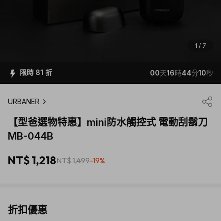
1 / 7
限時 81 折
00
天
16
時
44
分
09
秒
URBANER
【型爸選物特惠】mini防水觸控式 電動刮鬍刀
MB-044B
NT$ 1,218
NT$ 1,499
-19%
折扣優惠