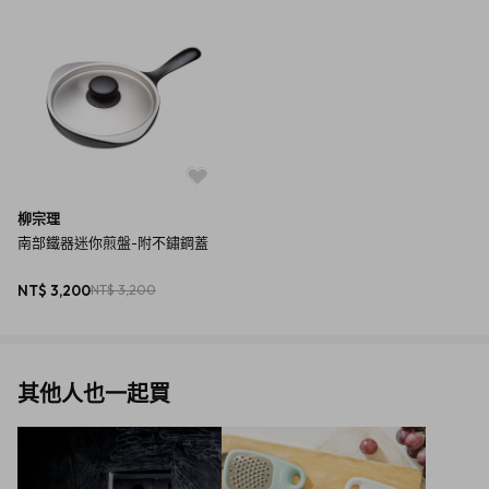
商品規格
產地：日本
保固：僅供產品售後服務
材質：生鐵鑄造
尺寸：W24.7XD17.8XH4.2 cm (0.4L)
重量：960g
內容物：迷你煎盤、不鏽鋼蓋
柳宗理
南部鐵器迷你煎盤-附不鏽鋼蓋
NT$ 3,200
NT$ 3,200
其他人也一起買