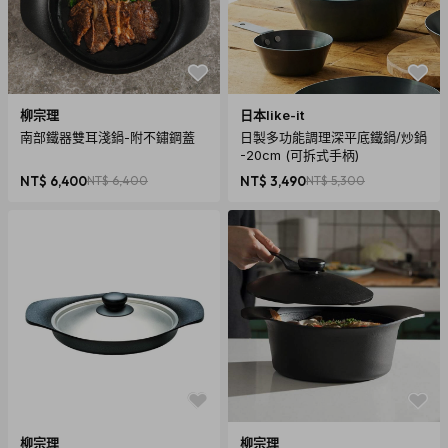
柳宗理
日本like-it
南部鐵器雙耳淺鍋-附不鏽鋼蓋
日製多功能調理深平底鐵鍋/炒鍋
-20cm (可拆式手柄)
NT$ 6,400
NT$ 6,400
NT$ 3,490
NT$ 5,300
柳宗理
柳宗理