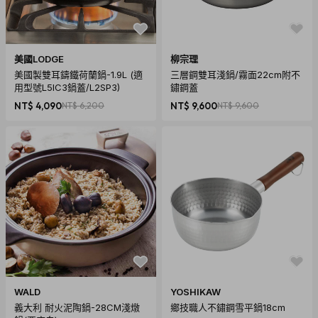
美國LODGE
柳宗理
美國製雙耳鑄鐵荷蘭鍋-1.9L (適
三層鋼雙耳淺鍋/霧面22cm附不
用型號L5IC3鍋蓋/L2SP3)
鏽鋼蓋
NT$ 4,090
NT$ 6,200
NT$ 9,600
NT$ 9,600
WALD
YOSHIKAW
義大利 耐火泥陶鍋-28CM淺燉
鄉技職人不鏽鋼雪平鍋18cm