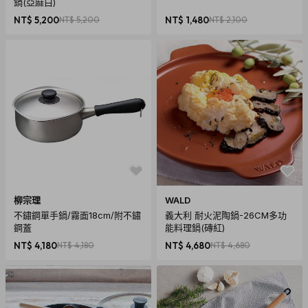
鍋(亞麻白)
NT$ 5,200
NT$ 5,200
NT$ 1,480
NT$ 2,100
柳宗理
WALD
不鏽鋼單手鍋/霧面18cm/附不鏽
義大利 耐火泥陶鍋-26CM多功
鋼蓋
能料理鍋(磚紅)
NT$ 4,180
NT$ 4,180
NT$ 4,680
NT$ 4,680