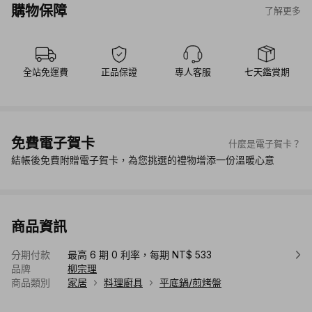
購物保障
了解更多
全站免運費
正品保證
專人客服
七天鑑賞期
免費電子賀卡
什麼是電子賀卡？
結帳後免費附贈電子賀卡，為您挑選的禮物增添一份溫暖心意
商品資訊
分期付款
最高 6 期 0 利率，每期 NT$ 533
品牌
柳宗理
商品類別
家居
料理廚具
平底鍋/煎烤盤