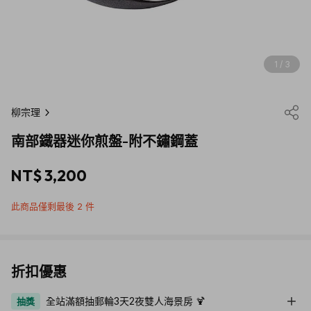
1 / 3
柳宗理
南部鐵器迷你煎盤-附不鏽鋼蓋
NT$ 3,200
此商品僅剩最後 2 件
折扣優惠
全站滿額抽郵輪3天2夜雙人海景房 🍹
抽獎