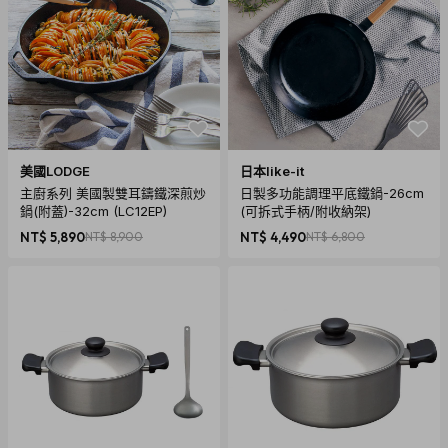
美國LODGE
日本like-it
主廚系列 美國製雙耳鑄鐵深煎炒
日製多功能調理平底鐵鍋-26cm
鍋(附蓋)-32cm (LC12EP)
(可拆式手柄/附收納架)
NT$ 5,890
NT$ 8,900
NT$ 4,490
NT$ 6,800