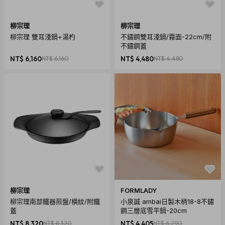
柳宗理
柳宗理
柳宗理 雙耳淺鍋+湯杓
不鏽鋼雙耳淺鍋/霧面-22cm/附
不鏽鋼蓋
NT$ 6,160
NT$ 6,160
NT$ 4,480
NT$ 4,480
柳宗理
FORMLADY
柳宗理南部鐵器煎盤/橫紋/附鐵
小泉誠 ambai日製木柄18-8不鏽
蓋
鋼三層底雪平鍋-20cm
NT$ 8,320
NT$ 8,320
NT$ 4,405
NT$ 6,290