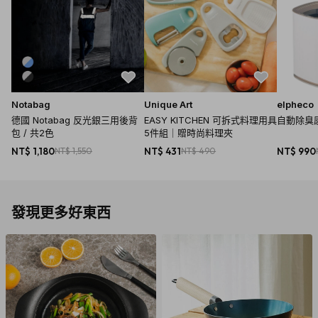
Notabag
Unique Art
elpheco
德國 Notabag 反光銀三用後背
EASY KITCHEN 可拆式料理用具
自動除臭感
包 / 共2色
5件組｜贈時尚料理夾
NT$ 1,180
NT$ 1,550
NT$ 431
NT$ 490
NT$ 990
發現更多好東西