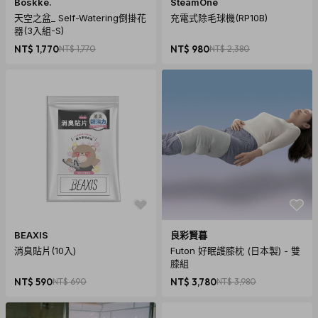
Boskke.
SteamOne
天空之盆_ Self-Watering倒掛花
充電式除毛球機(RP10B)
器(3入組-S)
NT$ 1,770
NT$ 1,770
NT$ 980
NT$ 2,380
BEAXIS
良彩賢暮
消臭貼片(10入)
Futon 好眠護膝枕 (日本製) - 雙
膝組
NT$ 590
NT$ 690
NT$ 3,780
NT$ 3,980