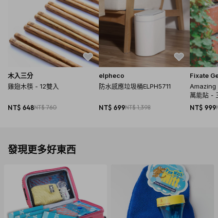
木入三分
elpheco
Fixate G
雞翅木筷 - 12雙入
防水感應垃圾桶ELPH5711
Amazin
萬能貼 -
NT$ 648
NT$ 760
NT$ 699
NT$ 1,398
NT$ 999
發現更多好東西