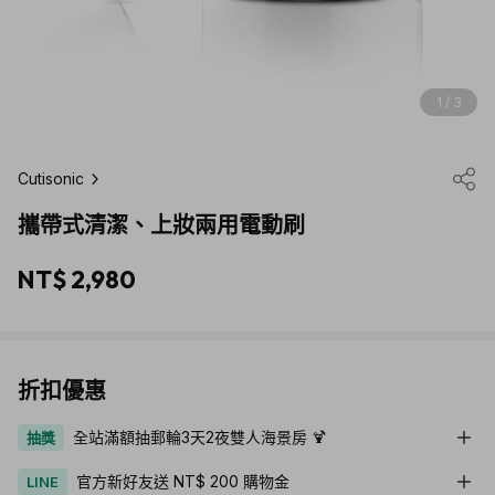
1 / 3
Cutisonic
攜帶式清潔、上妝兩用電動刷
NT$ 2,980
折扣優惠
全站滿額抽郵輪3天2夜雙人海景房 🍹
抽獎
官方新好友送 NT$ 200 購物金
LINE