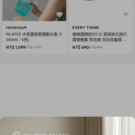
HoloHolo®
EVERY THINK
PILATES 大容量吸管運動水壺 (1
捲捲護頸枕(EC2) 居家辦公旅行
000ml／4色)
護頸推薦 防低頭 告別烏龜頸 頸
椎養護 多色可選
NT$ 1,099
NT$ 1,299
NT$ 690
NT$ 880