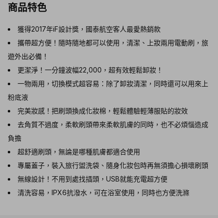
商品特色
獲得2017年iF設計獎，國泰航空客人最愛熱銷款
攜帶超方便！隨時隨地都可以使用，清潔、上妝兩用電動刷，旅
遊外出必備！
更潔淨！一分鐘波幅22,000，超有效輕鬆卸妝！
一物兩用，切換模式超容易：除了卸妝清潔，同時還可以用來上
粉底液
完美妝感！把刷頭換成化妝棉，輕鬆體驗輕薄服貼的妝效
去角質不過度，柔軟刷頭帶來柔軟肌膚的同時，也不必煩惱造成
負擔
超舒適刷頭，無論是哪種肌膚都適合使用
專屬蓋子，裝入旅行盥洗袋、隨身化妝包時再無須擔心損壞刷頭
無線設計！不用到處找插頭，USB就能充電超方便
清洗容易，IPX6抗潑水，可在浴室使用，同時也方便洗滌