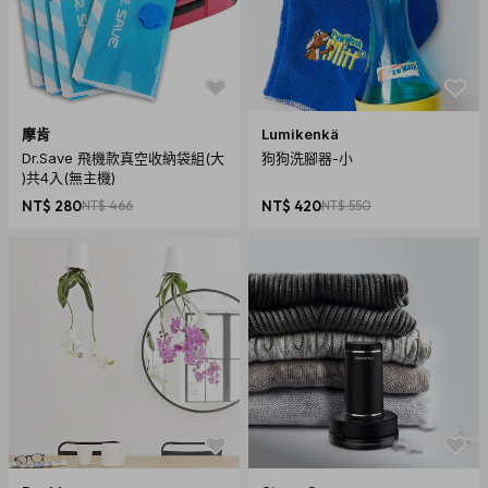
摩肯
Lumikenkä
Dr.Save 飛機款真空收納袋組(大
狗狗洗腳器-小
)共4入(無主機)
NT$ 280
NT$ 466
NT$ 420
NT$ 550