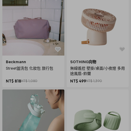
Beckmann
SOTHING向物
Street盥洗包 化妝包 旅行包
無線遙控 壁掛/桌面/小夜燈 多用
途風扇-鈴蘭
NT$ 818
NT$ 1,080
NT$ 499
NT$ 1,390