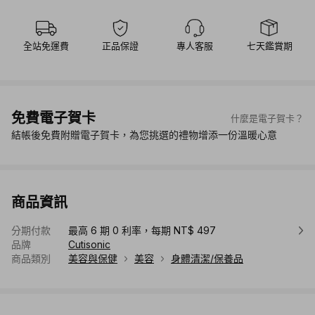
全站免運費
正品保證
專人客服
七天鑑賞期
免費電子賀卡
什麼是電子賀卡？
結帳後免費附贈電子賀卡，為您挑選的禮物增添一份溫暖心意
商品資訊
分期付款
最高 6 期 0 利率，每期 NT$ 497
品牌
Cutisonic
商品類別
美容與保健
美容
身體清潔/保養品