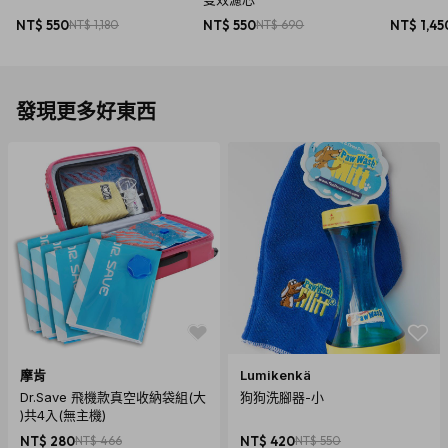
NT$ 550
NT$ 1,180
NT$ 550
NT$ 690
NT$ 1,45
發現更多好東西
摩肯
Lumikenkä
Dr.Save 飛機款真空收納袋組(大
狗狗洗腳器-小
)共4入(無主機)
NT$ 280
NT$ 466
NT$ 420
NT$ 550