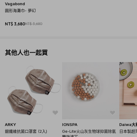
Vagabond
圓形海灘巾- 夢幻
NT$ 3,680
NT$ 3,680
其他人也一起買
ARKY
IONSPA
Daiwa大
銀纖維抗菌口罩套 (2入)
Ge-Lite火山灰生物球抑菌除氯
日本製超薄
雙效濾芯