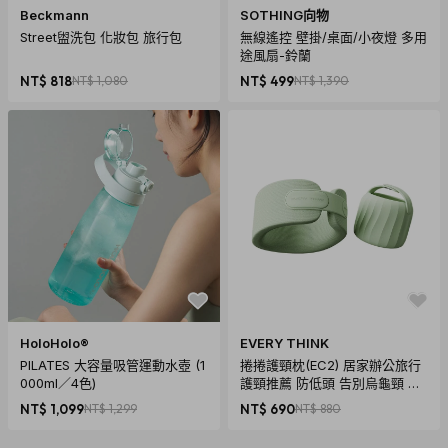
Beckmann
SOTHING向物
Street盥洗包 化妝包 旅行包
無線遙控 壁掛/桌面/小夜燈 多用
途風扇-鈴蘭
NT$ 818
NT$ 1,080
NT$ 499
NT$ 1,390
HoloHolo®
EVERY THINK
PILATES 大容量吸管運動水壺 (1
捲捲護頸枕(EC2) 居家辦公旅行
000ml／4色)
護頸推薦 防低頭 告別烏龜頸 頸
椎養護 多色可選
NT$ 1,099
NT$ 1,299
NT$ 690
NT$ 880