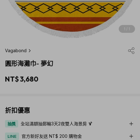
1 / 1
Vagabond
圓形海灘巾- 夢幻
NT$ 3,680
折扣優惠
全站滿額抽郵輪3天2夜雙人海景房 🍹
抽獎
官方新好友送 NT$ 200 購物金
LINE