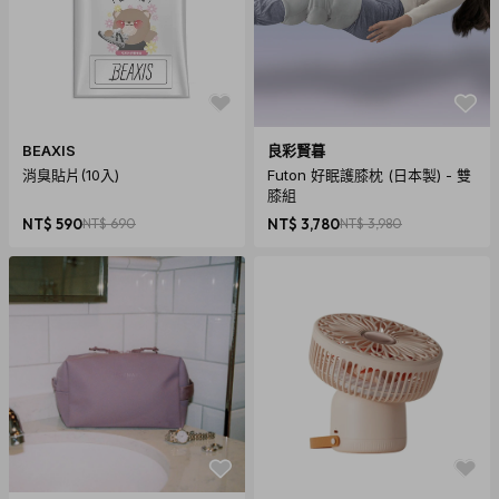
內容物：圓形海灘巾- 夢幻
BEAXIS
良彩賢暮
消臭貼片(10入)
Futon 好眠護膝枕 (日本製) - 雙
膝組
NT$ 590
NT$ 690
NT$ 3,780
NT$ 3,980