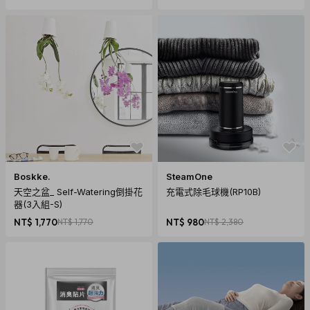
Boskke.
SteamOne
天空之盆_ Self-Watering倒掛花
充電式除毛球機(RP10B)
商品規格
器(3入組-S)
產地：印度
NT$ 1,770
NT$ 1,770
NT$ 980
NT$ 2,380
保固：無
材質：100%棉
尺寸：直徑150cm
重量：950g