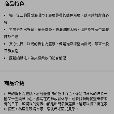
商品特色
獨一無二的圓型海灘巾！層層疊疊的藍色漸層，藍洞款放鬆身心
靈
無論是外出野餐、豪華露營、去海邊曬太陽、還是掛在家中當裝
飾都合適
賞心悅目：以光的折射為靈感，像是從深海望向陽光，帶來一股
平靜安逸
蓬鬆編織法，帶來極柔軟的貼身觸感！
商品介紹
由光的折射為靈感，層層疊疊的藍色到白色，像是海洋藍的波浪一
圈又一圈繞著中心。無論在海灘放鬆休憩、或者拎著野餐籃出發踏
青的日子，藍洞款的海灘巾都是出門最佳選擇。還可以將它掛在家
中牆壁，為居住環境增添一縷波希米亞式風采。