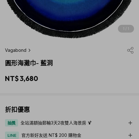
1 / 1
Vagabond
圓形海灘巾- 藍洞
NT$ 3,680
折扣優惠
全站滿額抽郵輪3天2夜雙人海景房 🍹
抽獎
官方新好友送 NT$ 200 購物金
LINE