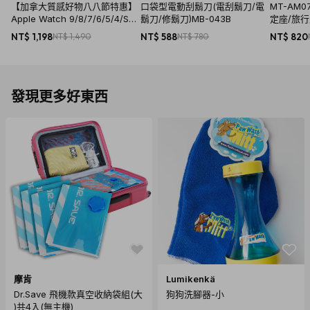
【加拿大質感好物八八節特惠】
口袋型電動刮鬍刀(電刮鬍刀/電
MT-AM
Apple Watch 9/8/7/6/5/4/SE
鬍刀/修鬍刀)MB-043B
定座/旅行
一體成形軍規錶帶 - 44/45mm(
NT$ 1,198
NT$ 1,490
NT$ 588
NT$ 780
NT$ 820
8色)
發現更多好東西
摩肯
Lumikenkä
Dr.Save 飛機款真空收納袋組(大
狗狗洗腳器-小
)共4入(無主機)