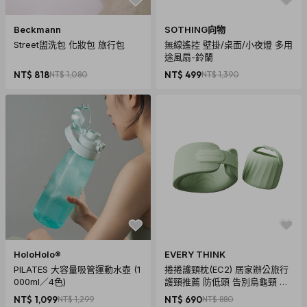
Beckmann
SOTHING向物
Street盥洗包 化妝包 旅行包
無線遙控 壁掛/桌面/小夜燈 多用
途風扇-鈴蘭
NT$ 818
NT$ 1,080
NT$ 499
NT$ 1,390
HoloHolo®
EVERY THINK
PILATES 大容量吸管運動水壺 (1
捲捲護頸枕(EC2) 居家辦公旅行
000ml／4色)
護頸推薦 防低頭 告別烏龜頸 頸
椎養護 多色可選
NT$ 1,099
NT$ 1,299
NT$ 690
NT$ 880