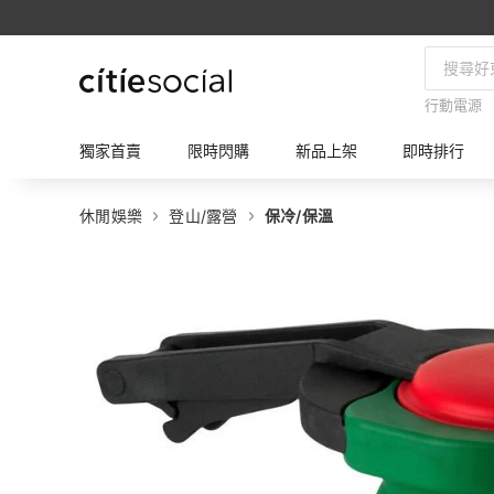
行動電源
獨家首賣
限時閃購
新品上架
即時排行
休閒娛樂
登山/露營
保冷/保溫