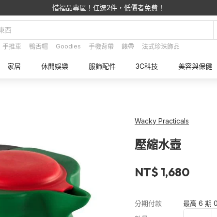
惜福品專區！任選2件，低價者免費！
手推車
鴨舌帽
Goodies
手機背帶
錶帶
法式珍珠飾品
家居
休閒娛樂
服飾配件
3C科技
美容與保健
Wacky Practicals
壓縮水壺
NT$ 1,680
分期付款
最高 6 期 