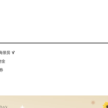
景房 🍹
物金
券