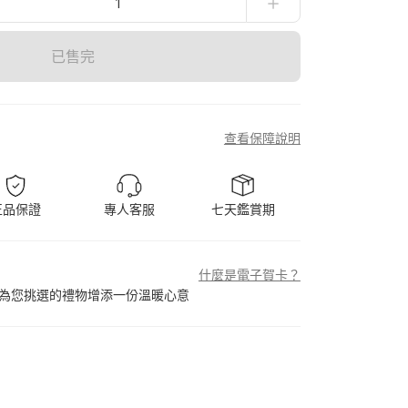
1
已售完
查看保障說明
正品保證
專人客服
七天鑑賞期
什麼是電子賀卡？
為您挑選的禮物增添一份溫暖心意