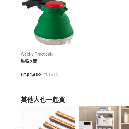
商品規格
Wacky Practicals
產地：中國
壓縮水壺
保固：無
材質：矽膠，不鏽鋼
NT$ 1,680
NT$ 1,680
尺寸：底部直徑7.5cm，頂部直徑4.5cm，
重量：350g
內容物：壓縮水壺
其他人也一起買
容量：1.1公升