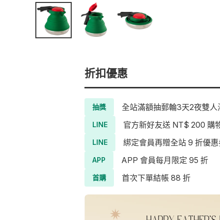
折扣優惠
全站滿額抽郵輪3天2夜雙人海
抽獎
官方新好友送 NT$ 200 購
LINE
綁定會員再贈全站 9 折優惠
LINE
APP 會員每月限定 95 折
APP
首次下單結帳 88 折
首購