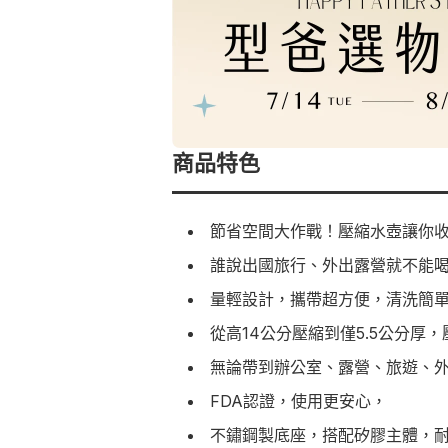
商品特色
節省空間大作戰！壓縮水壺讓你
誰說出國旅行、外出露營就不能
量輕設計，攜帶超方便，清洗簡
從高14公分壓縮到僅5.5公分
無論帶到辦公室、露營、旅遊、
FDA認證，使用更安心，
不鏽鋼製底座，搭配矽膠主體，耐用度