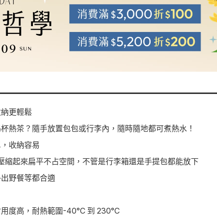
收納更輕鬆
喝杯熱茶？隨手放置包包或行李內，隨時隨地都可煮熱水！
單，收納容易
厚，壓縮起來扁平不占空間，不管是行李箱還是手提包都能放下
外出野餐等都合適
高，耐熱範圍-40°C 到 230°C