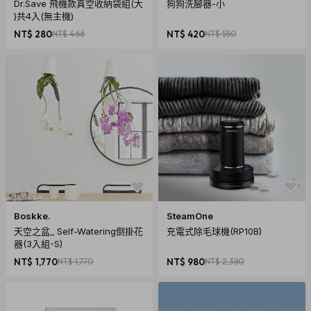
Dr.Save 飛機款真空收納袋組(大
狗狗洗腳器-小
)共4入(無主機)
NT$ 280
NT$ 466
NT$ 420
NT$ 550
Boskke.
SteamOne
天空之盆_ Self-Watering倒掛花
充電式除毛球機(RP10B)
器(3入組-S)
NT$ 1,770
NT$ 1,770
NT$ 980
NT$ 2,380