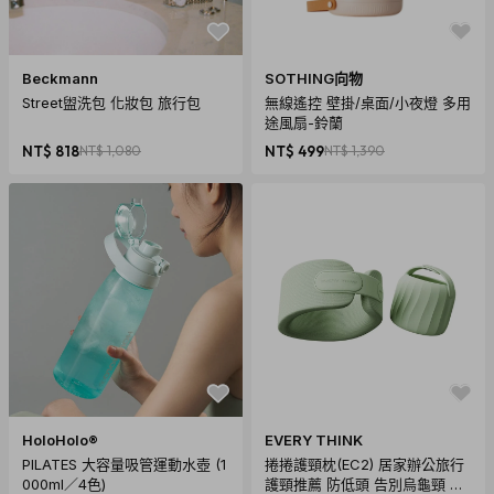
Beckmann
SOTHING向物
Street盥洗包 化妝包 旅行包
無線遙控 壁掛/桌面/小夜燈 多用
途風扇-鈴蘭
NT$ 818
NT$ 1,080
NT$ 499
NT$ 1,390
HoloHolo®
EVERY THINK
PILATES 大容量吸管運動水壺 (1
捲捲護頸枕(EC2) 居家辦公旅行
000ml／4色)
護頸推薦 防低頭 告別烏龜頸 頸