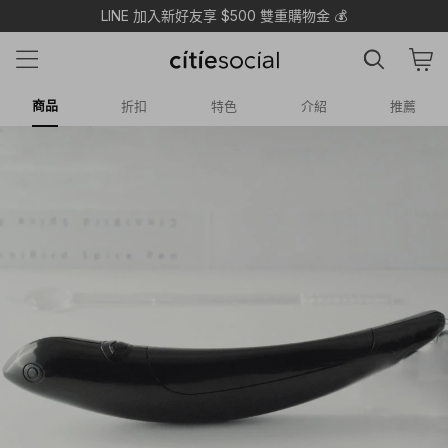
LINE 加入新好友享 $500 雙重購物金 💰
商品
折扣
特色
介紹
推薦