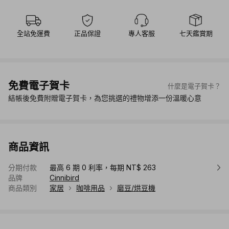
全站免運費
正品保證
專人客服
七天鑑賞期
免費電子賀卡
什麼是電子賀卡？
結帳後免費附贈電子賀卡，為您挑選的禮物增添一份溫暖心意
商品資訊
分期付款
最高 6 期 0 利率，每期 NT$ 263
品牌
Cinnibird
商品類別
家居
咖啡用品
磨豆/烘豆機