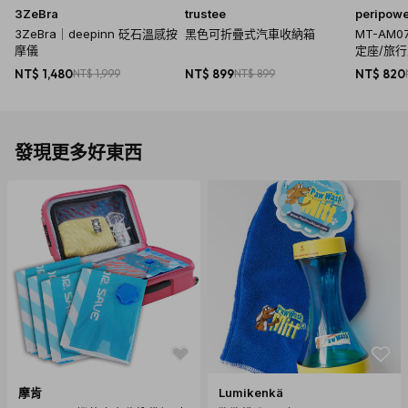
3ZeBra
trustee
peripow
3ZeBra｜deepinn 砭石溫感按
黑色可折疊式汽車收納箱
MT-AM
摩儀
定座/旅行
NT$ 1,480
NT$ 1,999
NT$ 899
NT$ 899
NT$ 820
發現更多好東西
摩肯
Lumikenkä