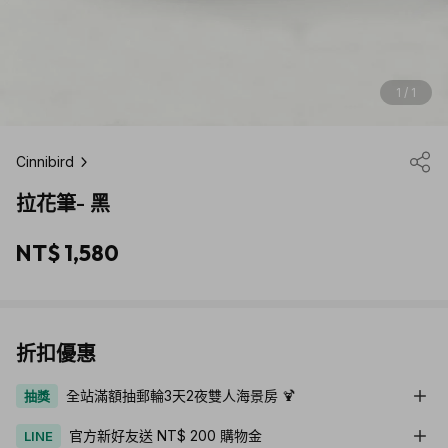
1 / 1
Cinnibird
拉花筆- 黑
NT$ 1,580
折扣優惠
全站滿額抽郵輪3天2夜雙人海景房 🍹
抽獎
官方新好友送 NT$ 200 購物金
LINE