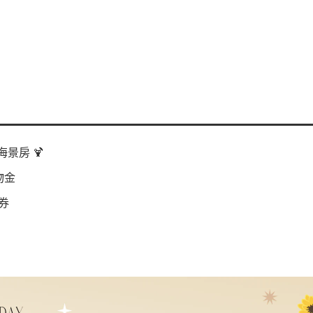
景房 🍹
物金
券