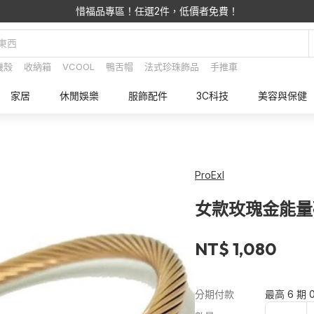
惜福品專區！任選2件，低價者免費！
機殼
收納箱
VCOOL
鴨舌帽
法式珍珠飾品
手推車
家居
休閒娛樂
服飾配件
3C科技
美容與保健
ProExl
女款玫瑰金能量磁
NT$ 1,080
分期付款
最高 6 期 