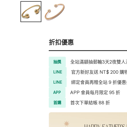
折扣優惠
全站滿額抽郵輪3天2夜雙人海
抽獎
官方新好友送 NT$ 200 購
LINE
綁定會員再贈全站 9 折優惠
LINE
APP 會員每月限定 95 折
APP
首次下單結帳 88 折
首購