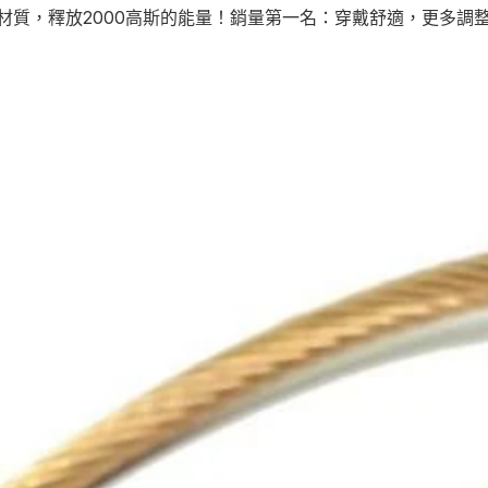
材質，釋放2000高斯的能量！銷量第一名：穿戴舒適，更多調