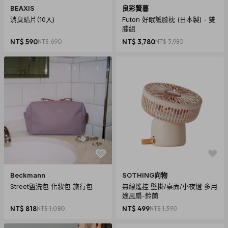
BEAXIS
良彩賢暮
消臭貼片(10入)
Futon 好眠護膝枕 (日本製) - 雙
膝組
NT$ 590
NT$ 690
NT$ 3,780
NT$ 3,980
Beckmann
SOTHING向物
Street盥洗包 化妝包 旅行包
無線遙控 壁掛/桌面/小夜燈 多用
途風扇-鈴蘭
NT$ 818
NT$ 1,080
NT$ 499
NT$ 1,390