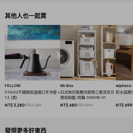
其他人也一起買
FELLOW
Mr.Box
elpheco
STAGG不鏽鋼測溫細口手沖壺 v
日式無印風雙向取物三層洗衣分
防水感應垃
1.2 (黑)
類收納籃-附輪 009018-01
NT$ 3,280
NT$ 4,280
NT$ 680
NT$ 1,590
NT$ 699
發現更多好東西