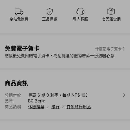
全站免運費
正品保證
專人客服
七天鑑賞期
免費電子賀卡
什麼是電子賀卡？
結帳後免費附贈電子賀卡，為您挑選的禮物增添一份溫暖心意
商品資訊
分期付款
最高 6 期 0 利率，每期 NT$ 163
品牌
BG Berlin
商品類別
休閒娛樂
旅行
其他旅行用品