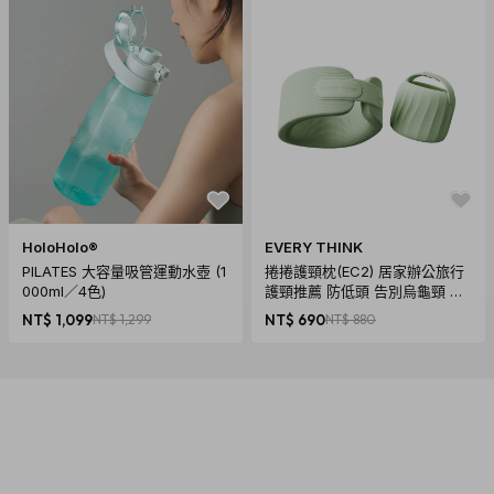
HoloHolo®
EVERY THINK
PILATES 大容量吸管運動水壺 (1
捲捲護頸枕(EC2) 居家辦公旅行
000ml／4色)
護頸推薦 防低頭 告別烏龜頸 頸
椎養護 多色可選
NT$ 1,099
NT$ 1,299
NT$ 690
NT$ 880