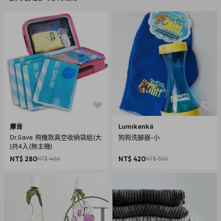
摩肯
Lumikenkä
Dr.Save 飛機款真空收納袋組(大
狗狗洗腳器-小
)共4入(無主機)
NT$ 280
NT$ 466
NT$ 420
NT$ 550