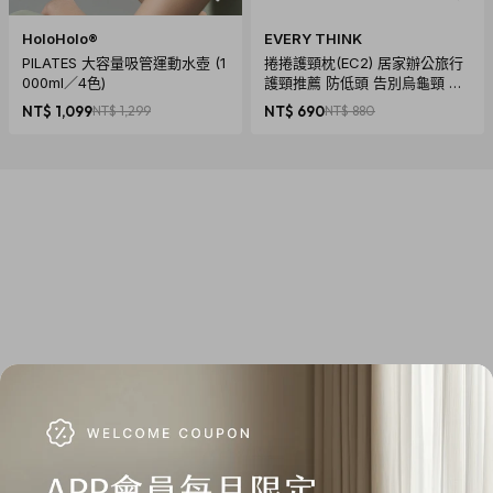
HoloHolo®
EVERY THINK
PILATES 大容量吸管運動水壺 (1
捲捲護頸枕(EC2) 居家辦公旅行
000ml／4色)
護頸推薦 防低頭 告別烏龜頸 頸
椎養護 多色可選
NT$ 1,099
NT$ 1,299
NT$ 690
NT$ 880