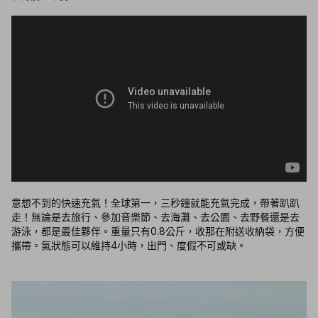
意想不到的快速充氣！全球第一，三秒鐘就能充氣完成，帶著趴趴
走！無論是去旅行、參加音樂節、去海灘、去公園、去野餐還是去
游泳，都是最佳夥伴。重量只有0.8公斤，收那在附送收納袋，方便
攜帶。氣狀態可以維持4小時，出門、度假不可或缺。