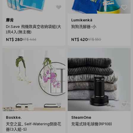
摩肯
Lumikenkä
Dr.Save 飛機款真空收納袋組(大
狗狗洗腳器-小
)共4入(無主機)
NT$ 280
NT$ 466
NT$ 420
NT$ 550
Boskke.
SteamOne
天空之盆_ Self-Watering倒掛花
充電式除毛球機(RP10B)
器(3入組-S)