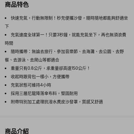
商品特色
快速充氣，行動無限制！秒充便攜沙發，隨時隨地都能夠舒適坐
下
充氣速度全球第一！只要3秒鐘，就能充氣坐下，再也無須浪費
時間
隨時攜帶：無論去旅行、參加音樂節、去海灘、去公園、去野
餐、去游泳、去爬山等都適合
重量只有0.8公斤，承重量卻高達150公斤！
收起時跟背包一樣小，方便攜帶
充氣狀態可維持4小時
採用三層尼龍降落傘布料，堅固耐用
附帶特別加工處理抗潑水麂皮沙發罩，質感又舒適
商品介紹