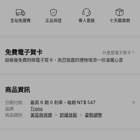
全站免運費
正品保證
專人客服
七天鑑賞期
免費電子賀卡
什麼是電子賀卡？
結帳後免費附贈電子賀卡，為您挑選的禮物增添一份溫暖心意
商品資訊
分期付款
最高 6 期 0 利率，每期 NT$ 547
品牌
Trono
商品類別
美容與保健
舒緩放鬆
姿勢調整