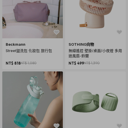
Beckmann
SOTHING向物
Street盥洗包 化妝包 旅行包
無線遙控 壁掛/桌面/小夜燈 多用
途風扇-鈴蘭
NT$ 818
NT$ 1,080
NT$ 499
NT$ 1,390