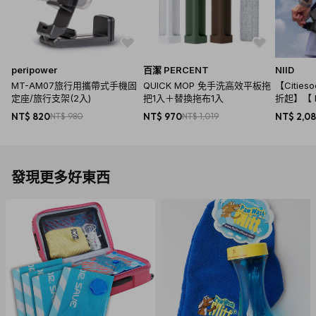
peripower
百潔 PERCENT
NIID
MT-AM07旅行用攜帶式手機固
QUICK MOP 免手洗高效平板拖
【Citie
定座/旅行支架(2入)
把1入＋替換拖布1入
折起】【 R
單肩包 -
NT$ 820
NT$ 980
NT$ 970
NT$ 1,019
NT$ 2,0
發現更多好東西