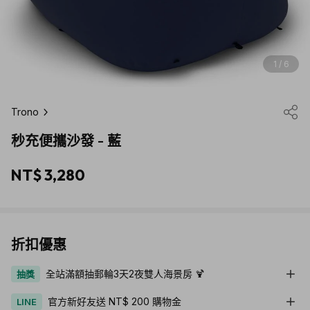
1 / 6
Trono
秒充便攜沙發 - 藍
NT$ 3,280
折扣優惠
全站滿額抽郵輪3天2夜雙人海景房 🍹
抽獎
官方新好友送 NT$ 200 購物金
LINE