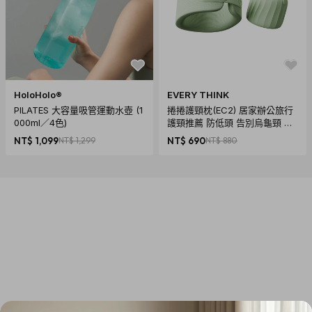
HoloHolo®
EVERY THINK
PILATES 大容量吸管運動水壺 (1
捲捲護頸枕(EC2) 居家辦公旅行
000ml／4色)
護頸推薦 防低頭 告別烏龜頸 頸
椎養護 多色可選
NT$ 1,099
NT$ 1,299
NT$ 690
NT$ 880