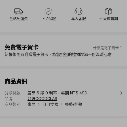
全站免運費
正品保證
專人客服
七天鑑賞期
免費電子賀卡
什麼是電子賀卡？
結帳後免費附贈電子賀卡，為您挑選的禮物增添一份溫暖心意
商品資訊
分期付款
最高 6 期 0 利率，每期 NT$ 493
品牌
好玻GOODGLAS
商品類別
家居
日日食器
餐墊/杯墊