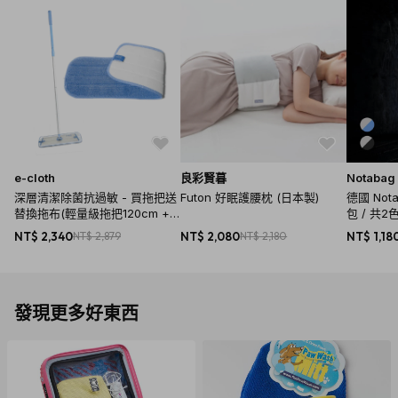
e-cloth
良彩賢暮
Notabag
深層清潔除菌抗過敏 - 買拖把送
Futon 好眠護腰枕 (日本製)
德國 No
替換拖布(輕量級拖把120cm +
包 / 共2
專用替換拖布)
NT$ 2,340
NT$ 2,879
NT$ 2,080
NT$ 2,180
NT$ 1,18
發現更多好東西