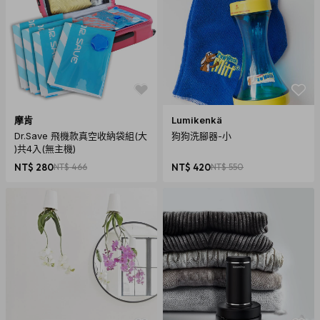
摩肯
Lumikenkä
Dr.Save 飛機款真空收納袋組(大
狗狗洗腳器-小
)共4入(無主機)
NT$ 280
NT$ 466
NT$ 420
NT$ 550