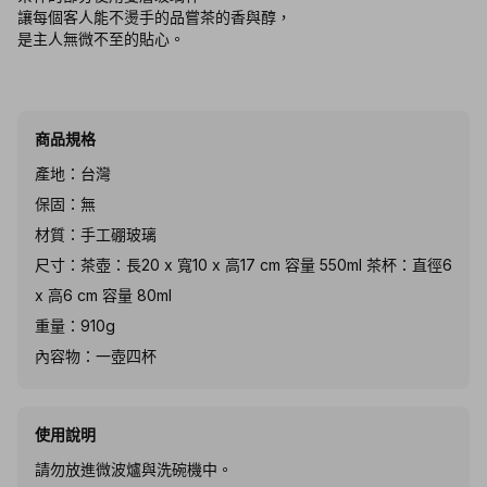
讓每個客人能不燙手的品嘗茶的香與醇，
是主人無微不至的貼心。
商品規格
產地：台灣
保固：無
材質：手工硼玻璃
尺寸：茶壺：長20 x 寬10 x 高17 cm 容量 550ml 茶杯：直徑6
x 高6 cm 容量 80ml
重量：910g
內容物：一壺四杯
使用說明
請勿放進微波爐與洗碗機中。