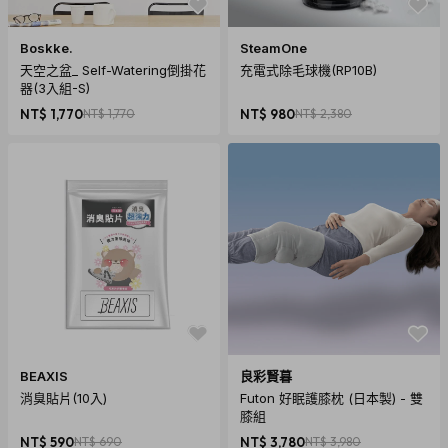
Boskke.
SteamOne
天空之盆_ Self-Watering倒掛花
充電式除毛球機(RP10B)
器(3入組-S)
NT$ 1,770
NT$ 1,770
NT$ 980
NT$ 2,380
BEAXIS
良彩賢暮
消臭貼片(10入)
Futon 好眠護膝枕 (日本製) - 雙
膝組
NT$ 590
NT$ 690
NT$ 3,780
NT$ 3,980