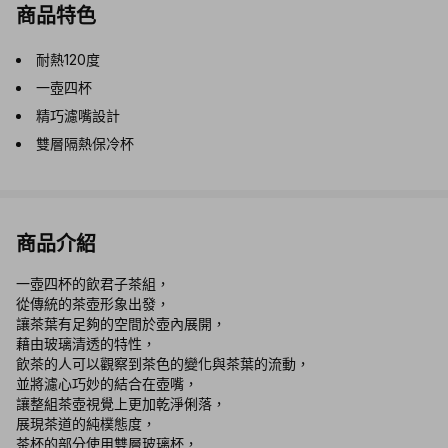
商品特色
耐熱120度
一壺四杯
精巧濾嘴設計
雙層隔熱保冷杯
商品介紹
一壺四杯的飲君子茶組，
從傳統的茶壺形象出發，
讓茶葉有足夠的空間於壺內展開，
藉由玻璃清透的特性，
飲茶的人可以觀察到茶色的變化與茶葉的流動，
並將濾心巧妙的結合在壺嘴，
讓整組茶壺視覺上更加乾淨俐落，
展現茶道的純樸態度，
茶杯的部分使用雙層玻璃杯，