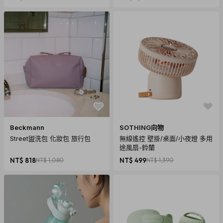
Beckmann
SOTHING向物
Street盥洗包 化妝包 旅行包
無線遙控 壁掛/桌面/小夜燈 多用
途風扇-鈴蘭
NT$ 818
NT$ 1,080
NT$ 499
NT$ 1,390