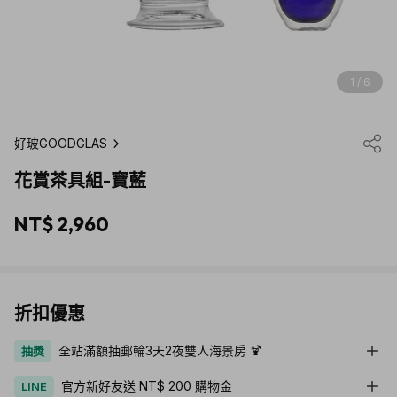
1 / 6
好玻GOODGLAS
花賞茶具組-寶藍
NT$ 2,960
折扣優惠
全站滿額抽郵輪3天2夜雙人海景房 🍹
抽獎
官方新好友送 NT$ 200 購物金
LINE