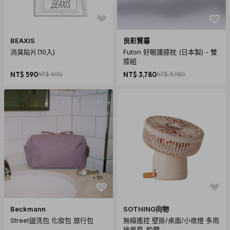
2. 附屬皮革背帶皆採植物染鞣製，經長時間日照或雨水浸溼皆
可能使皮革本身顏色產生改變或水痕。
BEAXIS
良彩賢暮
3. 附屬皮革背帶皆採植物染鞣製，故特性上經使用後將產生
消臭貼片(10入)
Futon 好眠護膝枕 (日本製) - 雙
變、退色等正常現象。
膝組
4. 皮革上的血筋及紋路乃經過熨燙後產生，屬正常現象。
NT$ 590
NT$ 690
NT$ 3,780
NT$ 3,980
Beckmann
SOTHING向物
Street盥洗包 化妝包 旅行包
無線遙控 壁掛/桌面/小夜燈 多用
途風扇-鈴蘭