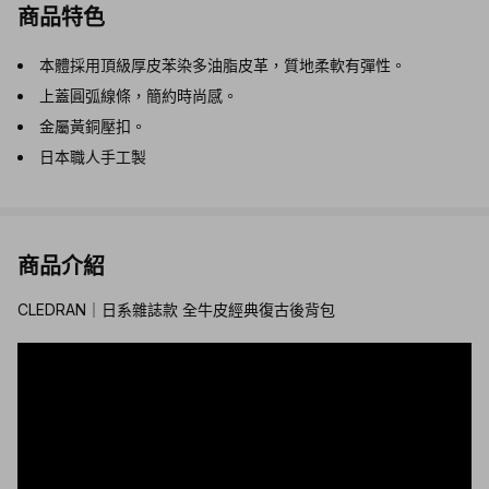
商品特色
本體採用頂級厚皮苯染多油脂皮革，質地柔軟有彈性。
上蓋圓弧線條，簡約時尚感。
金屬黃銅壓扣。
日本職人手工製
商品介紹
CLEDRAN｜日系雜誌款 全牛皮經典復古後背包