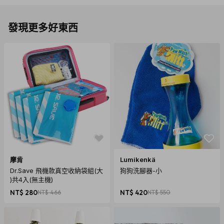
發現更多好東西
摩肯
Lumikenkä
Dr.Save 飛機款真空收納袋組(大
狗狗洗腳器-小
)共4入(無主機)
NT$ 280
NT$ 466
NT$ 420
NT$ 550