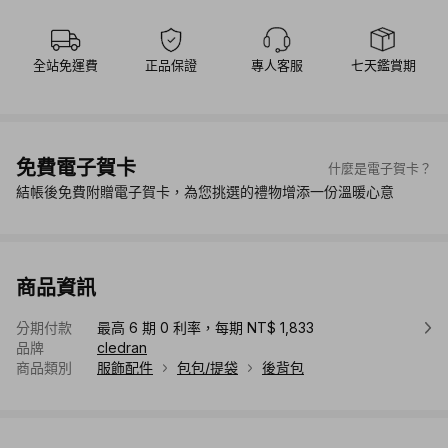
全站免運費
正品保證
專人客服
七天鑑賞期
免費電子賀卡
什麼是電子賀卡？
結帳後免費附贈電子賀卡，為您挑選的禮物增添一份溫暖心意
商品資訊
分期付款
最高 6 期 0 利率，每期 NT$ 1,833
品牌
cledran
商品類別
服飾配件
包包/提袋
後背包