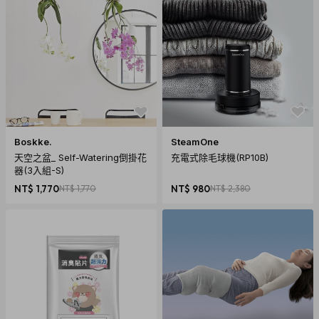
商品規格
產地：日本
Boskke.
SteamOne
保固：半年
天空之盆_ Self-Watering倒掛花
充電式除毛球機(RP10B)
材質：日本頂級多油脂植鞣皮革
器(3入組-S)
尺寸：W260 x H300x D81(mm)
NT$ 1,770
NT$ 1,770
NT$ 980
NT$ 2,380
重量：800g
內容物：CLEDRAN｜日系雜誌款 全牛皮經典復古後背包
注意事項
1. 本店皮革商品採鞣製染色處理，另每塊皮革狀況不同，吃色
程度也不相同，固有色度不均屬正常現象。