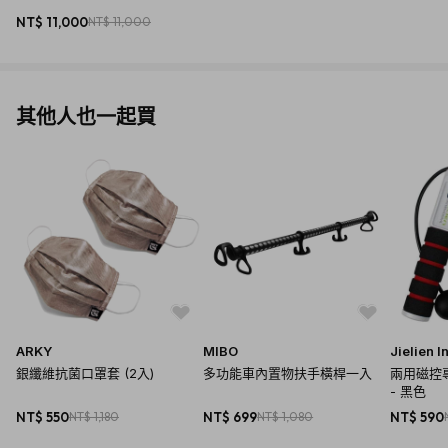
NT$ 11,000
NT$ 11,000
其他人也一起買
ARKY
MIBO
Jielien I
銀纖維抗菌口罩套 (2入)
多功能車內置物扶手橫桿一入
兩用磁控
- 黑色
NT$ 550
NT$ 1,180
NT$ 699
NT$ 1,080
NT$ 590