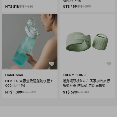
NT$ 818
NT$ 1,080
NT$ 499
NT$ 1,390
HoloHolo®
EVERY THINK
PILATES 大容量吸管運動水壺 (1
捲捲護頸枕(EC2) 居家辦公旅行
000ml／4色)
護頸推薦 防低頭 告別烏龜頸 頸
椎養護 多色可選
NT$ 1,099
NT$ 1,299
NT$ 690
NT$ 880