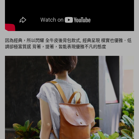
因為經典，所以閃耀 全牛皮後背包款式, 經典呈現 樸實也優雅．低
調卻極富質感 背著，提著，皆能表現優雅不凡的態度