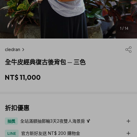
1 / 14
cledran
全牛皮經典復古後背包 ─ 三色
NT$ 11,000
折扣優惠
全站滿額抽郵輪3天2夜雙人海景房 🍹
抽獎
官方新好友送 NT$ 200 購物金
LINE