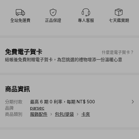
全站免運費
正品保證
專人客服
七天鑑賞期
免費電子賀卡
什麼是電子賀卡？
結帳後免費附贈電子賀卡，為您挑選的禮物增添一份溫暖心意
商品資訊
分期付款
最高 6 期 0 利率，每期 NT$ 500
品牌
parsec
商品類別
服飾配件
包包/提袋
卡夾