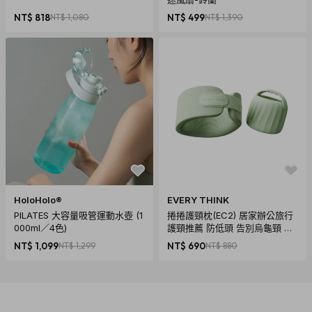
NT$ 818
NT$ 1,080
NT$ 499
NT$ 1,390
HoloHolo®
EVERY THINK
PILATES 大容量吸管運動水壺 (1
捲捲護頸枕(EC2) 居家辦公旅行
000ml／4色)
護頸推薦 防低頭 告別烏龜頸 頸
椎養護 多色可選
NT$ 1,099
NT$ 1,299
NT$ 690
NT$ 880