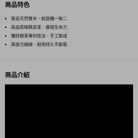
商品特色
取自天然實木．紋路獨一無二
高品質植鞣皮革．展現生命力
獨特樹革專利技法．手工製成
高張力縫線．耐用持久不斷裂
商品介紹