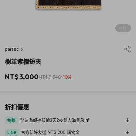
1 / 1
parsec
樹革紫檀短夾
NT$ 3,000
NT$ 3,340
-10%
折扣優惠
全站滿額抽郵輪3天2夜雙人海景房 🍹
抽獎
官方新好友送 NT$ 200 購物金
LINE