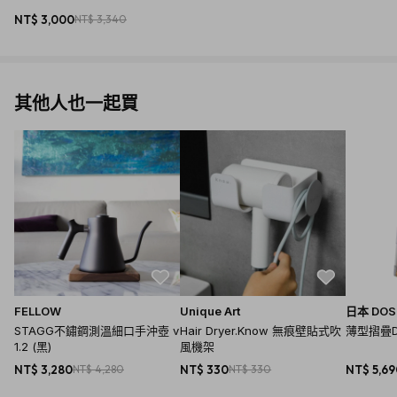
NT$ 3,000
NT$ 3,340
其他人也一起買
FELLOW
Unique Art
日本 DOS
STAGG不鏽鋼測溫細口手沖壺 v
Hair Dryer.Know 無痕壁貼式吹
薄型摺疊
1.2 (黑)
風機架
NT$ 3,280
NT$ 4,280
NT$ 330
NT$ 330
NT$ 5,6