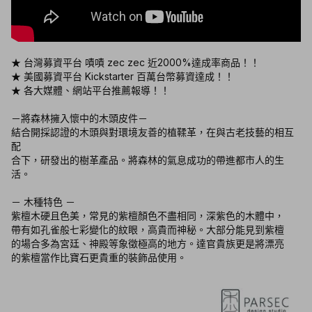
★ 台灣募資平台 嘖嘖 zec zec 近2000%達成率商品！！
★ 美國募資平台 Kickstarter 百萬台幣募資達成！！
★ 各大媒體、網站平台推薦報導！！
－將森林擁入懷中的木頭皮件－
結合開採認證的木頭與對環境友善的植鞣革，在與古老技藝的相互
配
合下，研發出的樹革產品。將森林的氣息成功的帶進都市人的生
活。
－ 木種特色 －
紫檀木硬且色美，常見的紫檀顏色不盡相同，深紫色的木體中，
帶有如孔雀般七彩變化的紋眼，高貴而神秘。大部分能見到紫檀
的場合多為宮廷、神殿等象徵極高的地方。達官貴族更是將漂亮
的紫檀當作比寶石更貴重的裝飾品使用。