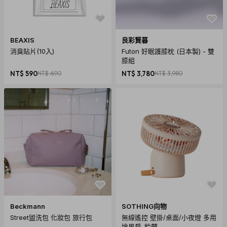
BEAXIS
良彩賢暮
消臭貼片(10入)
Futon 好眠護膝枕 (日本製) - 雙
膝組
NT$ 590
NT$ 690
NT$ 3,780
NT$ 3,980
Beckmann
SOTHING向物
Street盥洗包 化妝包 旅行包
無線遙控 壁掛/桌面/小夜燈 多用
途風扇-鈴蘭