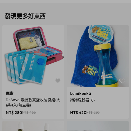
發現更多好東西
摩肯
Lumikenkä
Dr.Save 飛機款真空收納袋組(大
狗狗洗腳器-小
)共4入(無主機)
NT$ 280
NT$ 466
NT$ 420
NT$ 550