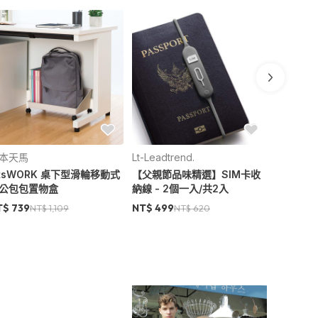
本天馬
Lt-Leadtrend.
BONECO h
itsWORK 桌下型滑輪移動式
【父親節品味精選】SIM卡收
無水負離子
公包包置物盒
納線 - 2個一入/共2入
用薰香盒
T$ 739
NT$ 499
NT$ 2,4
NT$ 1,109
NT$ 620