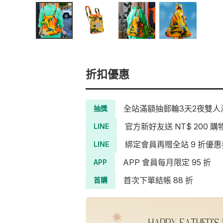
折扣優惠
全站滿額抽郵輪3天2夜雙人海
抽獎
官方新好友送 NT$ 200 購
LINE
綁定會員再贈全站 9 折優惠
LINE
APP 會員每月限定 95 折
APP
首次下單結帳 88 折
首購