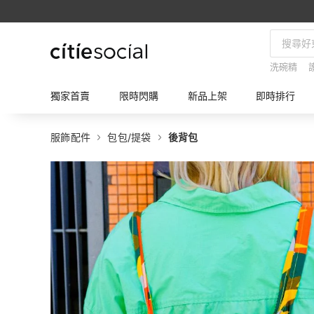
洗碗精
獨家首賣
限時閃購
新品上架
即時排行
服飾配件
包包/提袋
後背包