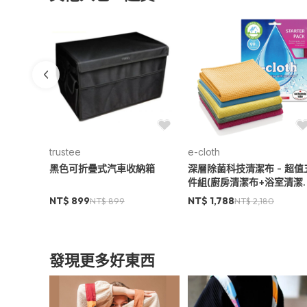
trustee
e-cloth
鞋拔
黑色可折疊式汽車收納箱
深層除菌科技清潔布 - 超值
件組(廚房清潔布+浴室清潔
+萬用清潔布+窗戶清潔布+
NT$ 899
NT$ 1,788
NT$ 899
NT$ 2,180
璃拋光布)
發現更多好東西