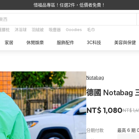
惜福品專區！任選2件，低價者免費！
護腰枕
沐浴球
羽絨被
吸塵器
Goodies
毛巾
家居
休閒娛樂
服飾配件
3C科技
美容與保健
Notabag
德國 Notabag
NT$ 1,080
NT$ 1,
分期付款
最高 6 期 