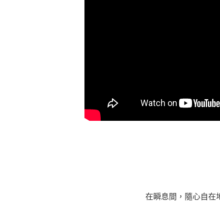
在瞬息間，隨心自在