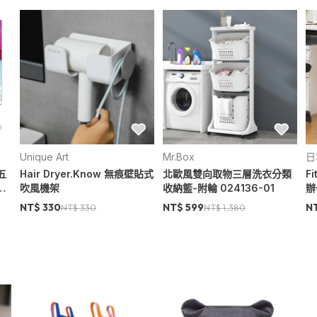
Unique Art
Mr.Box
日
五
Hair Dryer.Know 無痕壁貼式
北歐風雙向取物三層洗衣分類
F
布
吹風機架
收納籃-附輪 024136-01
辦
玻
NT$ 330
NT$ 599
N
NT$ 330
NT$ 1,380