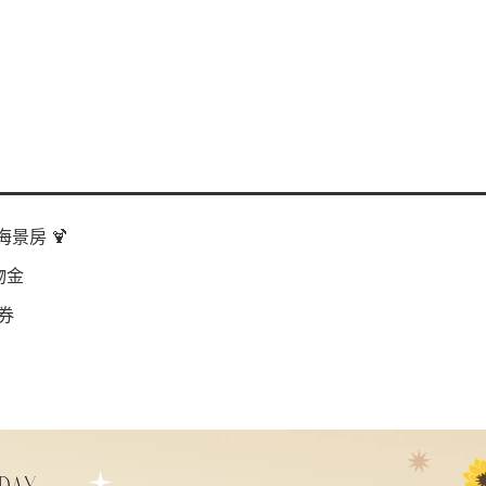
景房 🍹
物金
券