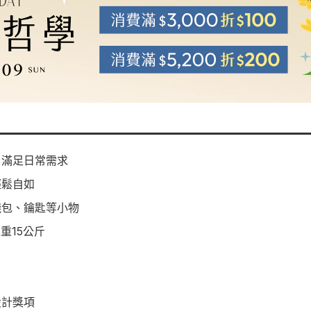
，滿足日常需求
輕鬆自如
錢包、鑰匙等小物
重15公斤
設計獎項