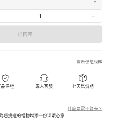
1
已售完
查看保障說明
正品保證
專人客服
七天鑑賞期
什麼是電子賀卡？
為您挑選的禮物增添一份溫暖心意