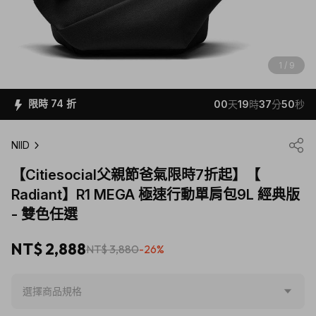
1 / 9
限時 74 折
00
天
19
時
37
分
47
秒
NIID
【Citiesocial父親節爸氣限時7折起】【
Radiant】R1 MEGA 極速行動單肩包9L 經典版
- 雙色任選
NT$ 2,888
NT$ 3,880
-26%
選擇商品規格