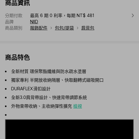
商品資訊
分期付款
最高 6 期 0 利率，每期 NT$ 481
品牌
NIID
商品類別
服飾配件
包包/提袋
肩背包
商品特色
全新材質 環保聚酯纖維與防水疏水塗層
獨家專利 半開放收納隔層、快取翻轉式磁吸開口
DURAFLEX滑扣設計
全新3.0肩背帶設計、快速背帶調節系統
外物束帶收納、主收納彈性擴充
檢視