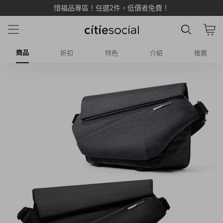
LINE 加入新好友享 $500 雙重購物金 💰
商品
折扣
特色
介紹
推薦