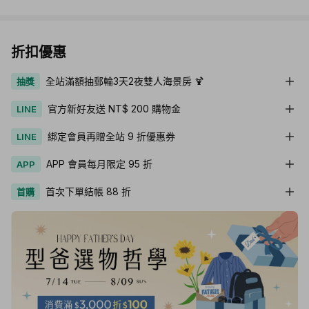
折扣優惠
全站滿額抽郵輪3天2夜雙人海景房 🍹
抽獎
官方新好友送 NT$ 200 購物金
LINE
綁定會員再贈全站 9 折優惠券
LINE
APP 會員每月限定 95 折
APP
首次下單結帳 88 折
首購