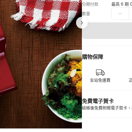
分期付款
最高 6 期 
數量
購物保障
全站免運費
免費電子賀卡
結帳後免費附贈電子賀卡，