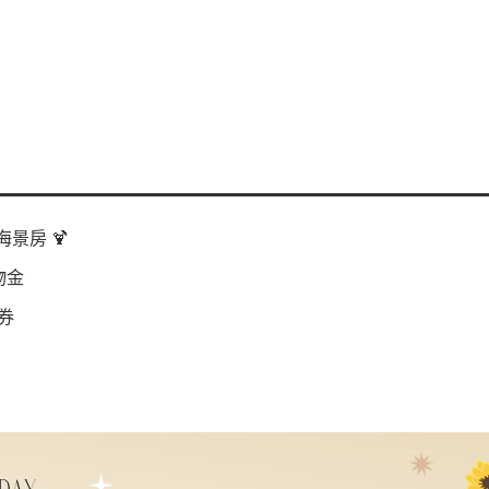
景房 🍹
物金
券