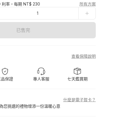
0 利率，每期 NT$ 230
所有方案
1
已售完
查看保障說明
正品保證
專人客服
七天鑑賞期
什麼是電子賀卡？
為您挑選的禮物增添一份溫暖心意