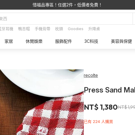
惜福品專區！任選2件，低價者免費！
藍牙耳機
鴨舌帽
手機背帶
枕頭
Goodies
升降桌
家居
休閒娛樂
服飾配件
3C科技
美容與保健
recolte
Press Sand 
NT$ 1,380
NT$ 1,9
已有 224 人購買