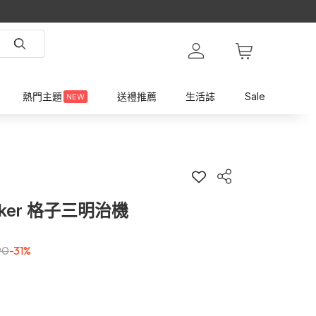
熱門主題
送禮推薦
生活誌
Sale
NEW
Maker 格子三明治機
90
-31%