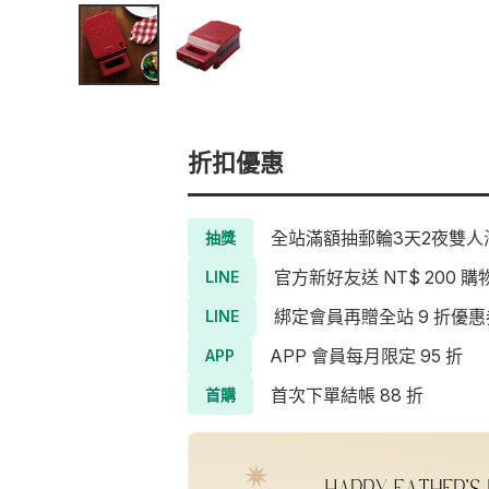
折扣優惠
全站滿額抽郵輪3天2夜雙人海
抽獎
官方新好友送 NT$ 200 購
LINE
綁定會員再贈全站 9 折優惠
LINE
APP 會員每月限定 95 折
APP
首次下單結帳 88 折
首購