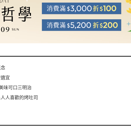
概念
皆適宜
美味可口三明治
出人人喜歡的烤吐司