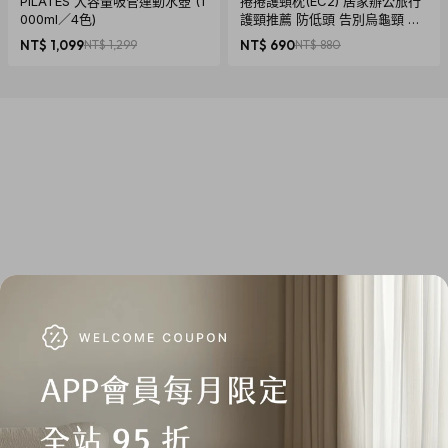
PILATES 大容量吸管運動水壺 (1
捲捲護頸枕(EC2) 居家辦公旅行
光束角： 14° / 33°
000ml／4色)
護頸推薦 防低頭 告別烏龜頸 頸
國際防護等級認證 (IP)：31
椎養護 多色可選
NT$ 1,099
NT$ 1,299
NT$ 690
NT$ 880
開關頻率： 850 kHz, fixed
監管效率： ~ 93%
電流紋波： <2%
【國際商品預購須知】
1. 購買國際預購商品時，頁面依預計出貨日載明標示，請以預
計出貨日為主。
2. 商品從國外下單進口需經過以下程序：進出口報關、空運/海
運、當地物流出貨、各國節假日、天氣與人為…等各方面不可
預期之變數產生。若有上述變數產生，我們會在第一時間更新
國際預購商品最新訊息內的狀態與到貨日期。因突發不可抗拒
之因素，致使預購商品無法如預計時間出貨，citiesocial將保
留取消您訂單的權利，取消後也將主動辦理退款事宜。