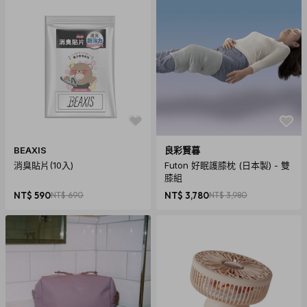
BEAXIS
良彩賢暮
消臭貼片(10入)
Futon 好眠護膝枕 (日本製) - 雙
膝組
NT$ 590
NT$ 690
NT$ 3,780
NT$ 3,980
商品規格
產地：義大利
材質：硬質陽極氧化鋁