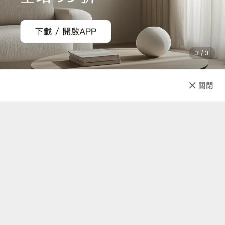
購買須知
商品須知
1. 產品因拍攝關係顏色可能略有差異，實際以廠商出貨為主。
2. 商品情境照為示意用，僅商品主體不包含其他配件，請以規
3 / 3
格內容物為主。
運送說明
已售完
關閉
先放收藏
1. 商品免運費，商品下單後依訂單編號開始寄送（3個工作天內
送達，送貨範圍限台灣本島）。
注意！收件地址請勿為郵政信
箱
。
2. 商品頁標示「預購、客製化」商品，將以實際出貨或製作日
標示為主。（不適用3個工作天出貨）
3. 送貨方式由物流宅配送達。
4. 訂購商品若經配送三次無法送達，並經本公司以電話與E-
mail均無法聯繫逾三天者，本公司將取消該筆訂單並全額退
關於我們
款。
退貨須知