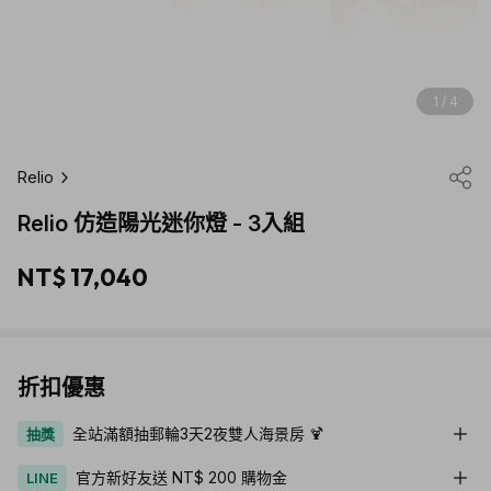
1 / 4
Relio
Relio 仿造陽光迷你燈 - 3入組
NT$ 17,040
折扣優惠
全站滿額抽郵輪3天2夜雙人海景房 🍹
抽獎
官方新好友送 NT$ 200 購物金
LINE