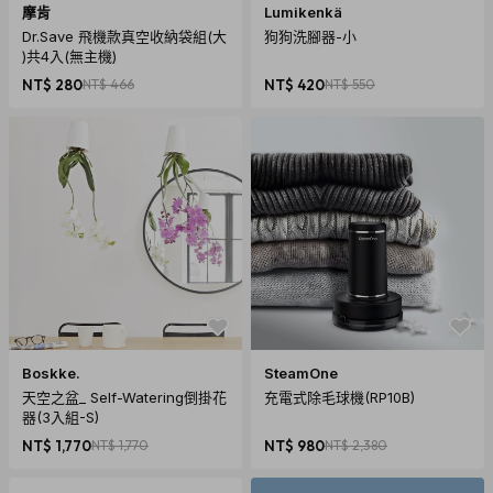
摩肯
Lumikenkä
Dr.Save 飛機款真空收納袋組(大
狗狗洗腳器-小
)共4入(無主機)
NT$ 280
NT$ 466
NT$ 420
NT$ 550
Boskke.
SteamOne
天空之盆_ Self-Watering倒掛花
充電式除毛球機(RP10B)
器(3入組-S)
NT$ 1,770
NT$ 1,770
NT$ 980
NT$ 2,380