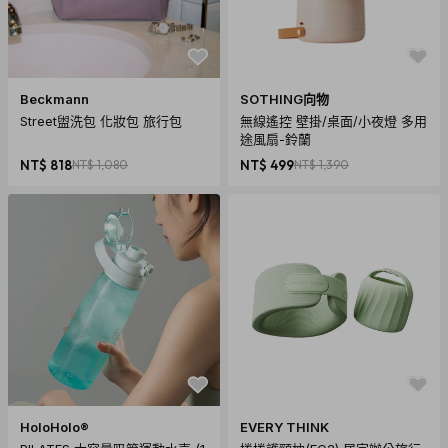
尺寸：35 x 35mm
重量：78g
Beckmann
SOTHING向物
內容：Relio 仿造陽光迷你燈：3入，60° TIR PMMA 透鏡（已
Street盥洗包 化妝包 旅行包
無線遙控 壁掛/桌面/小夜燈 多用
裝上）3入，25° TIR PMMA透鏡3入，備用螺絲 3入，2mm
途風扇-鈴蘭
NT$ 818
NT$ 1,080
NT$ 499
NT$ 1,390
inox hex螺絲工具3入，Micro USB傳輸線3入，參考手冊1入
技術規格
DC input plug： MicroUSB type B
工作電壓：5V
工作電流: 800mA max
光輸出： 200+ 流明、 500 - 21000 勒克斯 (100cm -
30cm)
光色: 白色
色溫: 3000K
演色性指數 (CRI): 92 (最低90)
HoloHolo®
EVERY THINK