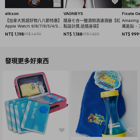
elkson
VAGNBYS
Fixate G
【加拿大質感好物八八節特惠】
隨身七合一醒酒倒酒濾酒器【紅
Amazin
Apple Watch 9/8/7/6/5/4/SE
點設計獎.送隨身袋】
萬能貼 -
一體成形軍規錶帶 - 44/45mm(
NT$ 1,198
NT$ 1,490
NT$ 1,188
NT$ 1,620
NT$ 999
8色)
發現更多好東西