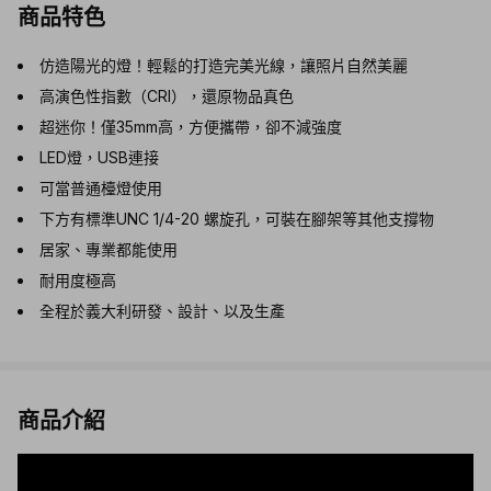
商品特色
仿造陽光的燈！輕鬆的打造完美光線，讓照片自然美麗
高演色性指數（CRI），還原物品真色
超迷你！僅35mm高，方便攜帶，卻不減強度
LED燈，USB連接
可當普通檯燈使用
下方有標準UNC 1/4-20 螺旋孔，可裝在腳架等其他支撐物
居家、專業都能使用
耐用度極高
全程於義大利研發、設計、以及生產
商品介紹