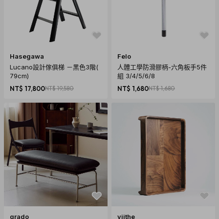
Hasegawa
Felo
Lucano設計傢俱梯 －黑色3階(
人體工學防滑膠柄-六角板手5件
79cm)
組 3/4/5/6/8
NT$ 17,800
NT$ 19,580
NT$ 1,680
NT$ 1,680
grado
viithe