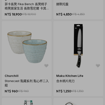
菲卡長凳 Fika Bench 長凳椅子
赫默托盤
椅凳居家生活 長款雪尼爾 卡其
色/焦糖色
NT$ 18,900
NT$ 18,900
NT$ 4,850
NT$ 4,850
Churchill
Maku Kitchen Life
Stonecast 點藏系列 點心杯二入
合木柄片肉刀
組
NT$ 960
NT$ 960
NT$ 1,250
NT$ 1,350