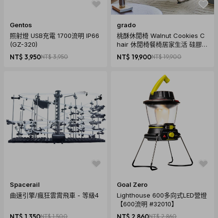
Gentos
grado
照射燈 USB充電 1700流明 IP66
桃酥休閒椅 Walnut Cookies C
(GZ-320)
hair 休閒椅餐椅居家生活 硅膠皮
暗黑色
NT$ 3,950
NT$ 3,950
NT$ 19,900
NT$ 19,900
Spacerail
Goal Zero
曲速引擎/瘋狂雲霄飛車 - 等級4
Lighthouse 600多向式LED營燈
【600流明 #32010】
NT$ 1,350
NT$ 1,500
NT$ 2,860
NT$ 2,860