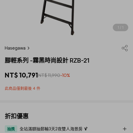
1 / 1
Hasegawa
腳輕系列 -霧黑時尚設計 RZB-21
NT$ 10,791
NT$ 11,990
-10%
此商品僅剩最後 4 件
折扣優惠
全站滿額抽郵輪3天2夜雙人海景房 🍹
抽獎