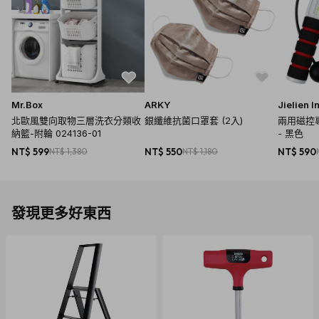
Mr.Box
ARKY
Jielien I
北歐風雙向取物三層洗衣分類收
銀纖維抗菌口罩套 (2入)
兩用磁控
納籃-附輪 024136-01
- 黑色
NT$ 599
NT$ 1,380
NT$ 550
NT$ 1,180
NT$ 590
發現更多好東西