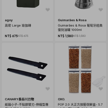
agoy
Guimarães & Rosa
高密 Large 瑜伽磚
Guimarães & Rosa 葡萄牙經典
復刻油罐 1000ml
NT$ 675
NT$ 675
NT$ 1,580
NT$ 1,580
CANARY長谷川刃物
OXO.
紙箱小子-不粘膠替刃-伸縮型專
POP 2.0 大正方按壓保鮮盒- 5.7