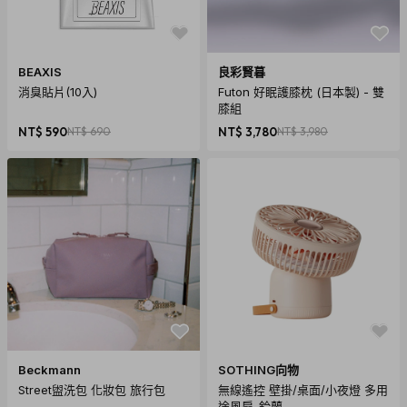
BEAXIS
良彩賢暮
消臭貼片(10入)
Futon 好眠護膝枕 (日本製) - 雙
膝組
NT$ 590
NT$ 690
NT$ 3,780
NT$ 3,980
Beckmann
SOTHING向物
Street盥洗包 化妝包 旅行包
無線遙控 壁掛/桌面/小夜燈 多用
途風扇-鈴蘭