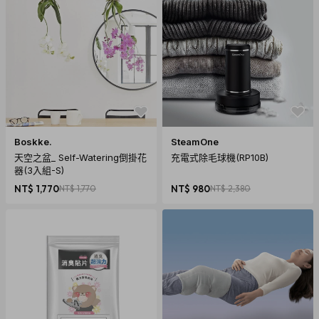
Boskke.
SteamOne
商品規格
天空之盆_ Self-Watering倒掛花
充電式除毛球機(RP10B)
產地：荷蘭
器(3入組-S)
保固：二年
NT$ 1,770
NT$ 1,770
NT$ 980
NT$ 2,380
材質：全機可水洗、三刀頭
尺寸：155*55*55mm
重量：180g
內容物：交流變壓器、保護蓋、清潔刷