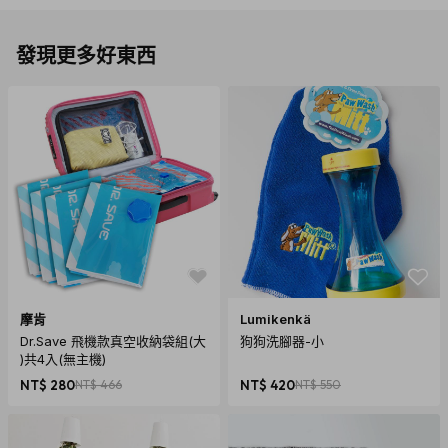
發現更多好東西
摩肯
Lumikenkä
Dr.Save 飛機款真空收納袋組(大
狗狗洗腳器-小
)共4入(無主機)
NT$ 280
NT$ 466
NT$ 420
NT$ 550