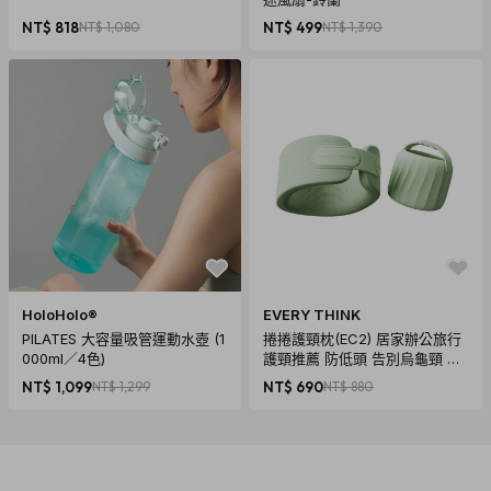
NT$ 818
NT$ 1,080
NT$ 499
NT$ 1,390
HoloHolo®
EVERY THINK
PILATES 大容量吸管運動水壺 (1
捲捲護頸枕(EC2) 居家辦公旅行
000ml／4色)
護頸推薦 防低頭 告別烏龜頸 頸
椎養護 多色可選
NT$ 1,099
NT$ 1,299
NT$ 690
NT$ 880