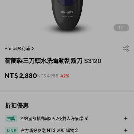
1 / 1
Philips飛利浦
荷蘭製三刀頭水洗電動刮鬍刀 S3120
NT$ 2,880
NT$ 4,988
-42%
折扣優惠
全站滿額抽郵輪3天2夜雙人海景房 🍹
抽獎
官方新好友送 NT$ 200 購物金
LINE