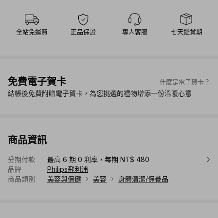
全站免運費
正品保證
專人客服
七天鑑賞期
免費電子賀卡
什麼是電子賀卡？
結帳後免費附贈電子賀卡，為您挑選的禮物增添一份溫暖心意
商品資訊
分期付款
最高 6 期 0 利率，每期 NT$ 480
品牌
Philips飛利浦
商品類別
美容與保健
美容
身體清潔/保養品