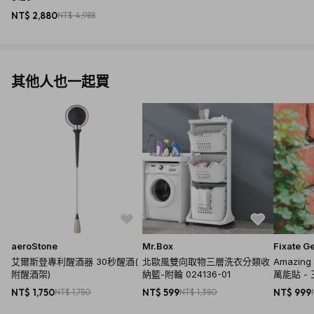
NT$ 2,880
NT$ 4,988
其他人也一起買
aeroStone
Mr.Box
Fixate G
艾爾斯登專利醒酒器 30秒醒酒(
北歐風雙向取物三層洗衣分類收
Amazin
附醒酒架)
納籃-附輪 024136-01
萬能貼 -
NT$ 1,750
NT$ 1,750
NT$ 599
NT$ 1,380
NT$ 999