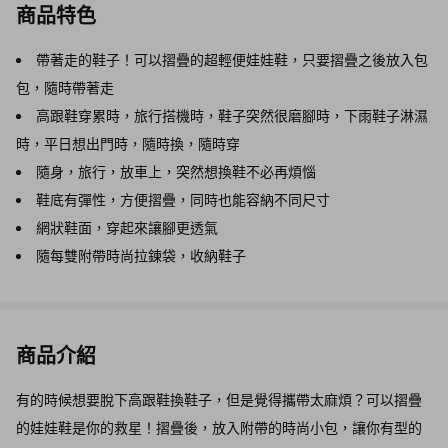
商品特色
帶著走的鞋子！可以摺疊的超輕便娃娃鞋，只要摺疊之後放入包
包，隨時帶著走
高跟鞋穿累時，旅行搭機時，鞋子突然很磨腳時，下雨鞋子淋濕
時，平日想出門時，隨時換，隨時穿
隨身，旅行，放車上，突然想換鞋不必再煩惱
鞋底有彈性，方便摺疊，同時也能容納不同尺寸
網狀鞋面，穿起來讓腳更透氣
隨每雙附帶時尚拉鍊袋，收納鞋子
商品介紹
有的時候想要脫下高跟鞋換鞋子，但是覺得攜帶太麻煩？可以摺疊
的娃娃鞋是你的救星！摺疊後，放入附帶的時尚小包，讓你有型的