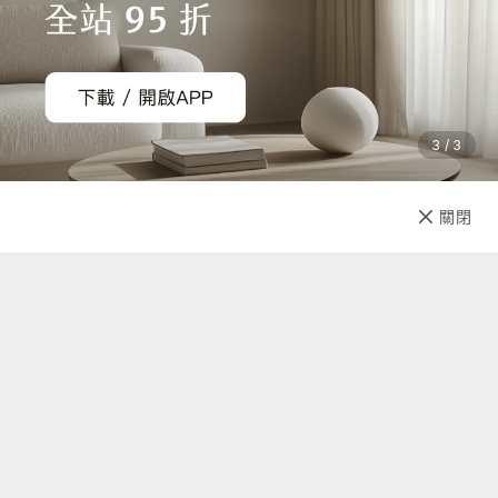
3 / 3
(收納包) 16.51 x 11.43 x 4.45cm
已售完
關閉
先放收藏
重量：136g
注意事項
1.試穿時請維持腳部及鞋底乾淨，若有髒污恕無法退換貨
2.尺寸若為24cm建議選M號，若25.5cm建議選L號
【國際商品預購須知】
1. 購買國際預購商品時，頁面依預計出貨日載明標示，請以預
計出貨日為主。
關於我們
2. 商品從國外下單進口需經過以下程序：進出口報關、空運/海