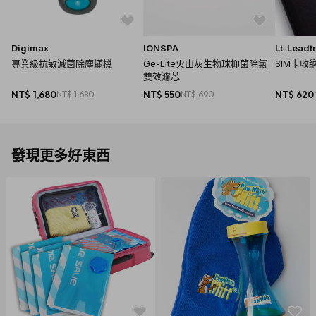
Digimax
IONSPA
Lt-Leadt
專業級抗敏滅菌除塵蟎機
Ge-Lite火山灰生物球抑菌除氯
SIM卡收
雙效濾芯
NT$ 1,680
NT$ 1,680
NT$ 550
NT$ 690
NT$ 620
發現更多好東西