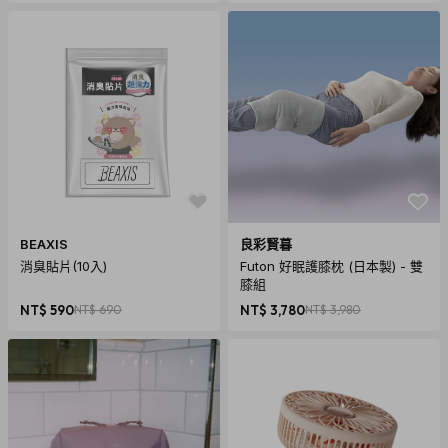
BEAXIS
良彩賢暮
消臭貼片(10入)
Futon 好眠護膝枕 (日本製) - 雙
膝組
NT$ 590
NT$ 690
NT$ 3,780
NT$ 3,980