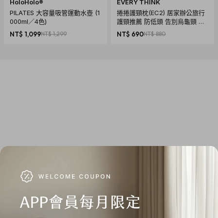
HoloHolo®
EVERY THINK
PILATES 大容量吸管運動水壺 (1
捲捲護頸枕(EC2) 居家辦公旅行
000ml／4色)
護頸推薦 防低頭 告別烏龜頸 頸
椎養護 多色可選
NT$ 1,099
NT$ 1,299
NT$ 690
NT$ 880
商品規格
產地：中國
材質：
鞋面：100% 聚氨酯、內襯：100%聚酯纖維、內底：80% 乙
烯醋酸乙烯酯(EVA)， 20%聚酯纖維、鞋底：100%熱塑性橡
膠
尺寸：