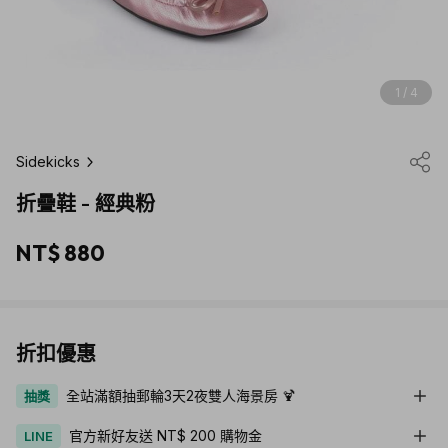
1 / 4
Sidekicks
折疊鞋 - 經典粉
NT$ 880
折扣優惠
全站滿額抽郵輪3天2夜雙人海景房 🍹
抽獎
官方新好友送 NT$ 200 購物金
LINE