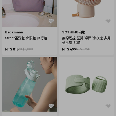
Beckmann
SOTHING向物
Street盥洗包 化妝包 旅行包
無線遙控 壁掛/桌面/小夜燈 多用
途風扇-鈴蘭
NT$ 818
NT$ 1,080
NT$ 499
NT$ 1,390