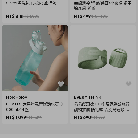
Street盥洗包 化妝包 旅行包
無線遙控 壁掛/桌面/小夜燈 多用
途風扇-鈴蘭
NT$ 818
NT$ 1,080
NT$ 499
NT$ 1,390
HoloHolo®
EVERY THINK
PILATES 大容量吸管運動水壺 (1
捲捲護頸枕(EC2) 居家辦公旅行
000ml／4色)
護頸推薦 防低頭 告別烏龜頸 頸
椎養護 多色可選
NT$ 1,099
NT$ 1,299
NT$ 690
NT$ 880