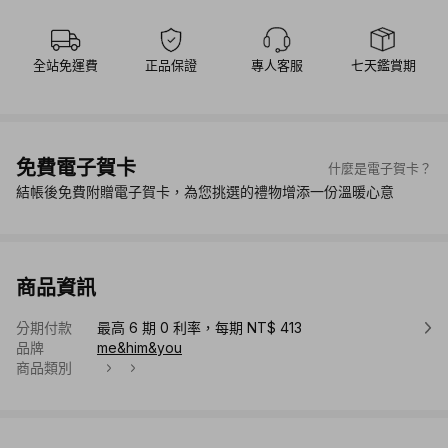
全站免運費
正品保證
專人客服
七天鑑賞期
免費電子賀卡
什麼是電子賀卡？
結帳後免費附贈電子賀卡，為您挑選的禮物增添一份溫暖心意
商品資訊
分期付款
最高 6 期 0 利率，每期 NT$ 413
品牌
me&him&you
商品類別