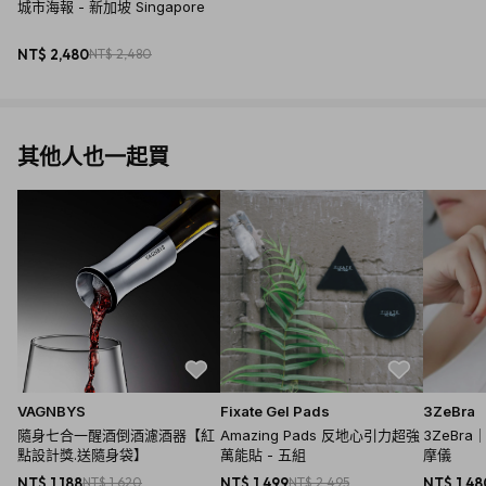
城市海報 - 新加坡 Singapore
商品規格
NT$ 2,480
NT$ 2,480
產地：愛爾蘭
保固：無
材質：Rohmill Cream Paper Stock 190gsm
其他人也一起買
尺寸：450 x 640mm
重量：~50g
內容物：城市海報 - 新加坡 Singapore
VAGNBYS
Fixate Gel Pads
3ZeBra
隨身七合一醒酒倒酒濾酒器【紅
Amazing Pads 反地心引力超強
3ZeBra
點設計獎.送隨身袋】
萬能貼 - 五組
摩儀
NT$ 1,188
NT$ 1,620
NT$ 1,499
NT$ 2,495
NT$ 1,48