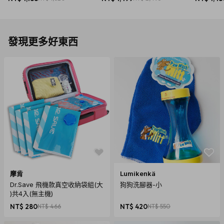
發現更多好東西
摩肯
Lumikenkä
Dr.Save 飛機款真空收納袋組(大
狗狗洗腳器-小
)共4入(無主機)
NT$ 280
NT$ 466
NT$ 420
NT$ 550