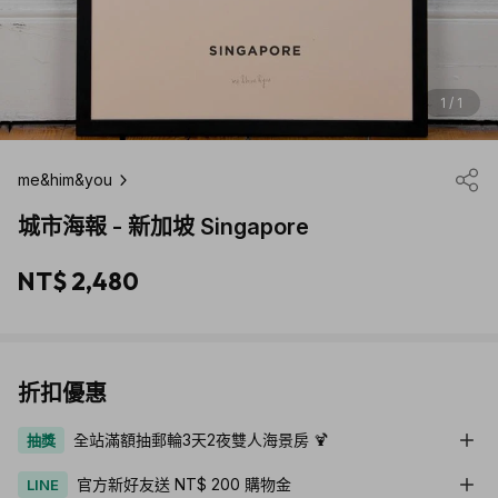
1 / 1
me&him&you
城市海報 - 新加坡 Singapore
NT$ 2,480
折扣優惠
全站滿額抽郵輪3天2夜雙人海景房 🍹
抽獎
官方新好友送 NT$ 200 購物金
LINE