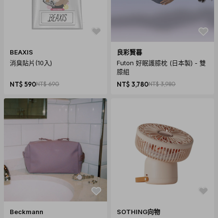
BEAXIS
良彩賢暮
消臭貼片(10入)
Futon 好眠護膝枕 (日本製) - 雙
膝組
NT$ 590
NT$ 690
NT$ 3,780
NT$ 3,980
Beckmann
SOTHING向物