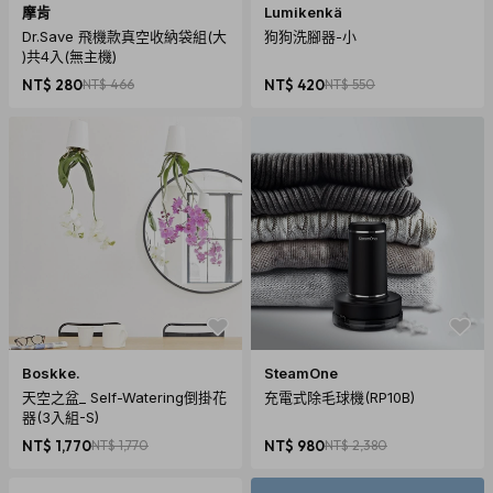
摩肯
Lumikenkä
Dr.Save 飛機款真空收納袋組(大
狗狗洗腳器-小
)共4入(無主機)
NT$ 280
NT$ 466
NT$ 420
NT$ 550
Boskke.
SteamOne
天空之盆_ Self-Watering倒掛花
充電式除毛球機(RP10B)
器(3入組-S)
NT$ 1,770
NT$ 1,770
NT$ 980
NT$ 2,380