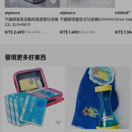
elpheco
elpheco
UNIKIA™
不鏽鋼臭氧自動除臭感應垃圾桶
不鏽鋼滑蓋掛式垃圾桶ELPH540
Shoe h
22L ELPH9613
NT$ 2,490
NT$ 4,980
NT$ 1,490
NT$ 2,980
NT$ 1,0
發現更多好東西