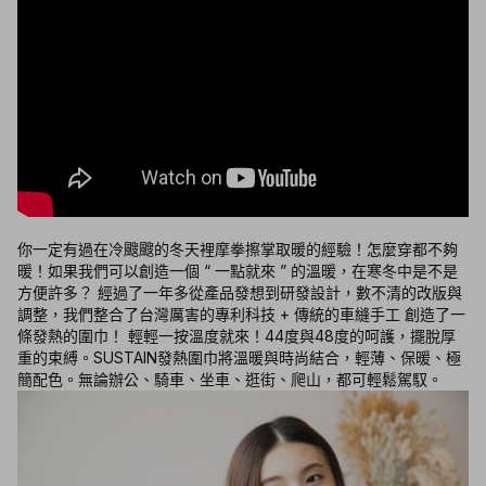
你一定有過在冷颼颼的冬天裡摩拳擦掌取暖的經驗！怎麼穿都不夠
暖！如果我們可以創造一個 “ 一點就來 ” 的溫暖，在寒冬中是不是
方便許多？ 經過了一年多從產品發想到研發設計，數不清的改版與
調整，我們整合了台灣厲害的專利科技 + 傳統的車縫手工 創造了一
條發熱的圍巾！ 輕輕一按溫度就來！44度與48度的呵護，擺脫厚
重的束縛。SUSTAIN發熱圍巾將溫暖與時尚結合，輕薄、保暖、極
簡配色。無論辦公、騎車、坐車、逛街、爬山，都可輕鬆駕馭。