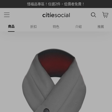
惜福品專區！任選2件，低價者免費！
商品
折扣
特色
介紹
推薦