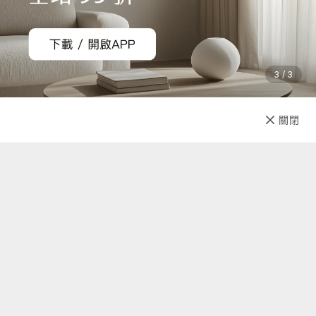
商品規格
產地：台灣
保固：一年
3 / 3
圍巾：
材質：100%純羊毛、遠紅外線竹炭布
已售完
尺寸： 75 x 12 cm
關閉
先放收藏
重量：140 g（此重量為圍巾淨重）
行動電源:
容量：4000 mAh
輸入/輸出電壓：5V / 1A
重量：110 g
尺寸：6.7 x 12 x 0.95 cm
USB / Micro USB
內容物： 發熱圍巾 x1、行動電源 x1、USB 延長線 x1
關於我們