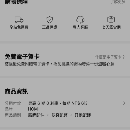
購物保障
了解更多
全站免運費
正品保證
專人客服
七天鑑賞期
免費電子賀卡
什麼是電子賀卡？
結帳後免費附贈電子賀卡，為您挑選的禮物增添一份溫暖心意
商品資訊
分期付款
最高 6 期 0 利率，每期 NT$ 613
品牌
HOMI
商品類別
服飾配件
隨身配飾
其他配飾