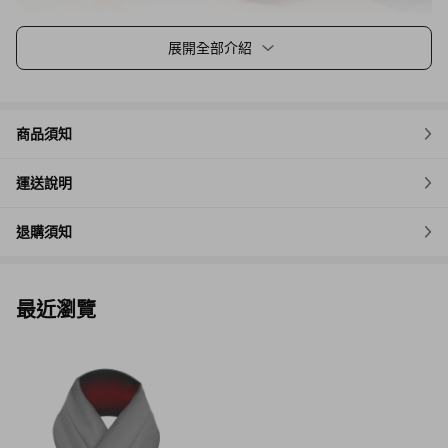
本產品發熱元件採用台灣研發專利發熱片，USB供電，輕薄0.05毫
展開全部介紹
米、恆溫、均溫、低電壓、防水。嚴選羊毛與遠紅外線竹炭布、42
度/46度溫度切換、2段式磁吸固定及可拆式隱藏帽子。SUSTAIN發
熱圍巾讓你帶著溫度出門，在不同的天氣選擇你最舒適的溫度，不
管再冷都能自在遊走各地。 100% 台灣原創的設計與發熱專利技
商品須知
術，溫暖一點就來！ SUSTAIN推出時尚簡約純色款及皮革拼接個性
都會款。最直覺的穿搭，為不同風格的你、不同溫度的環境，量身
運送說明
打造！
退購須知
最近瀏覽