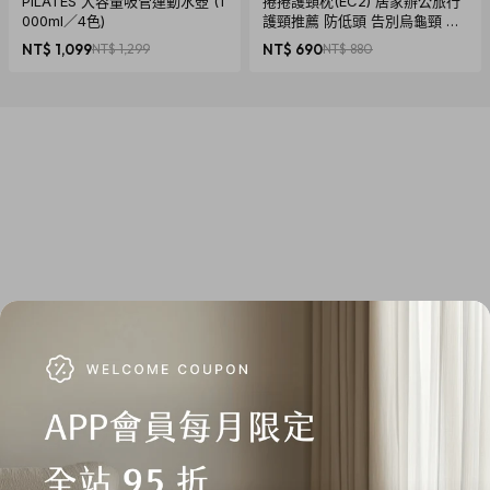
PILATES 大容量吸管運動水壺 (1
捲捲護頸枕(EC2) 居家辦公旅行
000ml／4色)
護頸推薦 防低頭 告別烏龜頸 頸
椎養護 多色可選
NT$ 1,099
NT$ 1,299
NT$ 690
NT$ 880