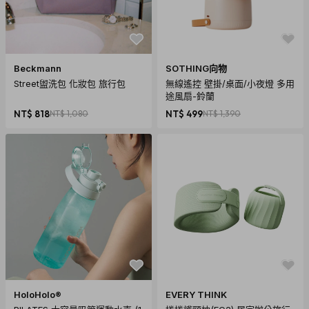
Beckmann
SOTHING向物
Street盥洗包 化妝包 旅行包
無線遙控 壁掛/桌面/小夜燈 多用
途風扇-鈴蘭
NT$ 818
NT$ 1,080
NT$ 499
NT$ 1,390
HoloHolo®
EVERY THINK