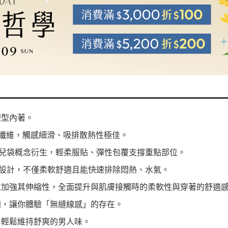
塑型內著。
欅纖維，觸感細滑、吸排散熱性極佳。
袋鼠育兒袋概念衍生，輕柔服貼、彈性包覆支撐重點部位。
P透氣層設計，不僅柔軟舒適且能快速排除悶熱、水氣。
並加強其伸縮性，全面提升與肌膚接觸時的柔軟性與穿著的舒適
適，讓你體驗「無縫線感」的存在。
，輕鬆維持舒爽的男人味。