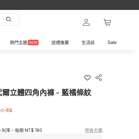
熱門主題
送禮推薦
生活誌
Sale
NEW
t 莫代爾立體四角內褲 - 藍橘條紋
80
-8%
0 利率，每期 NT$ 180
所有方案