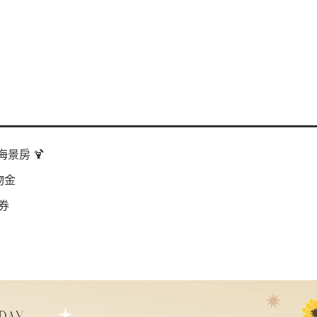
景房 🍹
物金
券