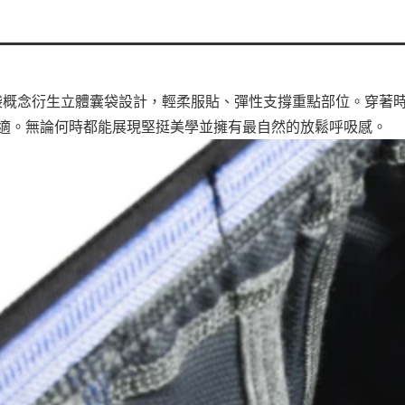
兒袋概念衍生立體囊袋設計，輕柔服貼、彈性支撐重點部位。穿著時，
適。無論何時都能展現堅挺美學並擁有最自然的放鬆呼吸感。