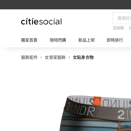
洗碗精
獨家首賣
限時閃購
新品上架
即時排行
服飾配件
女居家服飾
女貼身衣物