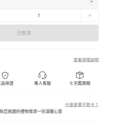
1
已售完
查看保障說明
正品保證
專人客服
七天鑑賞期
什麼是電子賀卡？
為您挑選的禮物增添一份溫暖心意