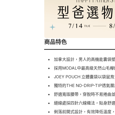
商品特色
加拿大設計，男人的高機能囊袋
採用MODAL中最高級天然山毛
JOEY POUCH 立體囊袋以
獨特的THE NO-DRIP-TI
舒適寬版腰帶，穿脫時不易捲曲
縫線處採四針六線織法，貼身舒
俐落前開式設計，有效降低溫度