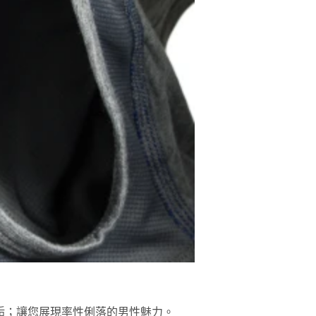
味黃垢；讓您展現率性俐落的男性魅力。