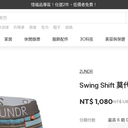
惜福品專區！任選2件，低價者免費！
沐浴球
升降桌
雨傘
毛巾
帽子
收納
家居
休閒娛樂
服飾配件
3C科技
美容與保健
2UNDR
Swing Shif
NT$ 1,080
NT$ 1,1
分期付款
最高 6 期 