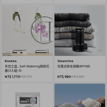
運送說明
1. 商品免運費，商品下單後依訂單編號開始寄送（3個工作天內
送達，送貨範圍限台灣本島）。
注意！收件地址請勿為郵政信
箱
。
2. 商品頁標示「預購、客製化」商品，將以實際出貨或製作日
標示為主。（不適用3個工作天出貨）
3. 送貨方式由物流宅配送達。
4. 訂購商品若經配送三次無法送達，並經本公司以電話與E-
Boskke.
SteamOne
mail均無法聯繫逾三天者，本公司將取消該筆訂單並全額退
天空之盆_ Self-Watering倒掛花
充電式除毛球機(RP10B)
款。
器(3入組-S)
NT$ 1,770
NT$ 1,770
NT$ 980
NT$ 2,380
退貨須知
1. 依《消費者保護法》的規定，消費者享有商品貨到日起七天
猶豫期的權益。
注意！猶豫期並非試用期
，所以，您所退回的
商品必須是全新的狀態、而且完整包裝（含商品本體、配件、
贈品、保證書、原廠包裝及所有附隨文件或資料的完整性），