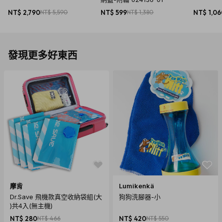
NT$ 2,790
NT$ 5,590
NT$ 599
NT$ 1,380
NT$ 1,0
【國際商品預購須知】
1. 購買國際預購商品時，頁面依預計出貨日載明標示，請以預
計出貨日為主。
發現更多好東西
2. 商品從國外下單進口需經過以下程序：進出口報關、空運/海
運、當地物流出貨、各國節假日、天氣與人為…等各方面不可
預期之變數產生。若有上述變數產生，我們會在第一時間更新
國際預購商品最新訊息內的狀態與到貨日期。因突發不可抗拒
之因素，致使預購商品無法如預計時間出貨，citiesocial將保
留取消您訂單的權利，取消後也將主動辦理退款事宜。
購買須知
商品須知
摩肯
Lumikenkä
1. 產品因拍攝關係顏色可能略有差異，實際以廠商出貨為主。
Dr.Save 飛機款真空收納袋組(大
狗狗洗腳器-小
)共4入(無主機)
2. 商品情境照為示意用，僅商品主體不包含其他配件，請以規
NT$ 280
NT$ 466
NT$ 420
NT$ 550
格內容物為主。