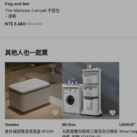
Peg and Awl
The Marlowe Carryall 手提包
- 淺褐
NT$ 3,480
NT$ 3,480
其他人也一起買
商品規格
產地：美國
材質：15 oz.蠟粗帆布，皮革手把，黃銅鉚釘
尺寸：
袋子：35.6 x 29.2 x 17.8cm
提把：長約53.5 cm
Gooten
Mr.Box
UNIKIA™
口袋：寬17.8 x 高12.7cm
紫外線超聲波清潔盒 KF240
北歐風雙向取物三層洗衣分類收
Shoe h
重量：453.59g
納籃-附輪 024136-01