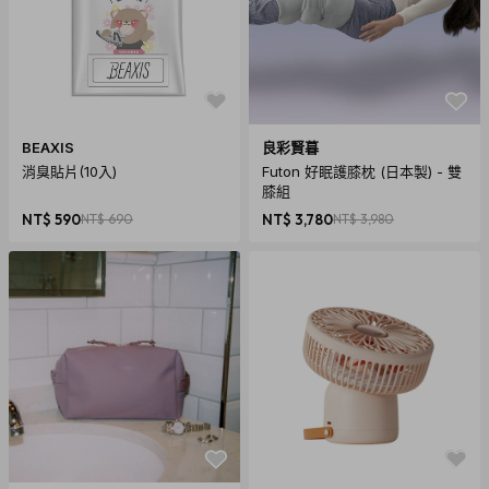
切勿缺漏任何配件、自行拆解檢查商品、或損毀原廠外盒。原
廠外盒及原廠包裝都屬於商品的一部分，若有遺失、毀損或缺
件，可能影響您退貨的權益，也可能依照損毀程度扣除為回復
原狀所必要的費用。
2. 如果您所購買的商品是電腦軟體、遊戲光碟、CD、VCD、
BEAXIS
良彩賢暮
消臭貼片(10入)
Futon 好眠護膝枕 (日本製) - 雙
DVD、食品、耗材、個人衛生用品等，一經拆封即無法回復原
膝組
狀的商品，除非拆封後發現為瑕疵品，否則一經拆封恕無法辦
NT$ 590
NT$ 690
NT$ 3,780
NT$ 3,980
理退貨。
3. 七天鑑賞期內退購所產生之運費，由出貨廠商負擔，收到商
品後隔天起算為第一天，欲退購者請於七日內提出，逾期恕不
受理。