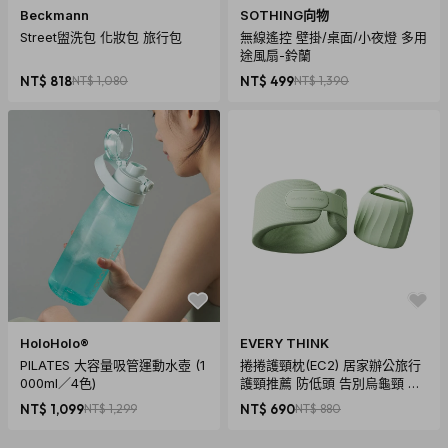
Beckmann
SOTHING向物
Street盥洗包 化妝包 旅行包
無線遙控 壁掛/桌面/小夜燈 多用
途風扇-鈴蘭
NT$ 818
NT$ 1,080
NT$ 499
NT$ 1,390
HoloHolo®
EVERY THINK
PILATES 大容量吸管運動水壺 (1
捲捲護頸枕(EC2) 居家辦公旅行
000ml／4色)
護頸推薦 防低頭 告別烏龜頸 頸
椎養護 多色可選
NT$ 1,099
NT$ 1,299
NT$ 690
NT$ 880