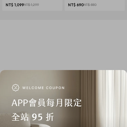
椎養護 多色可選
NT$ 1,099
NT$ 1,299
NT$ 690
NT$ 880
商品規格
產地：美國
材質：15 oz. 蠟粗帆布
尺寸：高30.5 x 寬20.3 x 深12.7cm
重量：198.45g
【國際商品預購須知】
1. 購買國際預購商品時，頁面依預計出貨日載明標示，請以預
計出貨日為主。
2. 商品從國外下單進口需經過以下程序：進出口報關、空運/海
運、當地物流出貨、各國節假日、天氣與人為…等各方面不可
預期之變數產生。若有上述變數產生，我們會在第一時間更新
國際預購商品最新訊息內的狀態與到貨日期。因突發不可抗拒
之因素，致使預購商品無法如預計時間出貨，citiesocial將保