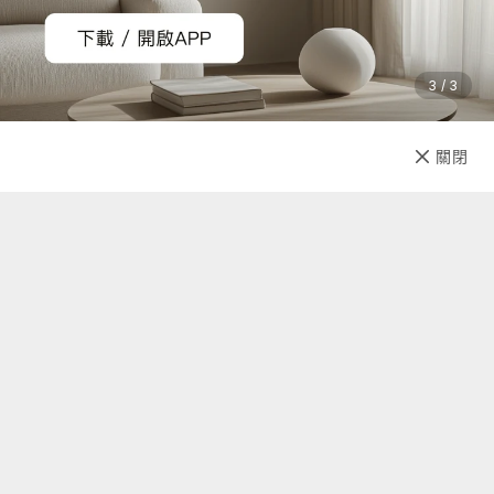
留取消您訂單的權利，取消後也將主動辦理退款事宜。
購買須知
3 / 3
商品須知
1. 產品因拍攝關係顏色可能略有差異，實際以廠商出貨為主。
已售完
關閉
2. 商品情境照為示意用，僅商品主體不包含其他配件，請以規
先放收藏
格內容物為主。
運送說明
1. 商品免運費，商品下單後依訂單編號開始寄送（3個工作天內
送達，送貨範圍限台灣本島）。
注意！收件地址請勿為郵政信
箱
。
2. 商品頁標示「預購、客製化」商品，將以實際出貨或製作日
標示為主。（不適用3個工作天出貨）
關於我們
3. 送貨方式由物流宅配送達。
4. 訂購商品若經配送三次無法送達，並經本公司以電話與E-
聯絡我們
mail均無法聯繫逾三天者，本公司將取消該筆訂單並全額退