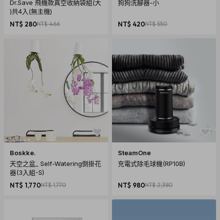
Dr.Save 飛機款真空收納袋組(大
狗狗洗腳器-小
)共4入(無主機)
NT$ 280
NT$ 466
NT$ 420
NT$ 550
Boskke.
SteamOne
天空之盆_ Self-Watering倒掛花
充電式除毛球機(RP10B)
器(3入組-S)
NT$ 1,770
NT$ 1,770
NT$ 980
NT$ 2,380