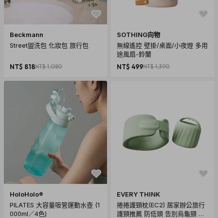
Beckmann
SOTHING向物
Street盥洗包 化妝包 旅行包
無線遙控 壁掛/桌面/小夜燈 多用
途風扇-鈴蘭
NT$ 818
NT$ 1,080
NT$ 499
NT$ 1,390
HoloHolo®
EVERY THINK
PILATES 大容量吸管運動水壺 (1
捲捲護頸枕(EC2) 居家辦公旅行
000ml／4色)
護頸推薦 防低頭 告別烏龜頸 頸