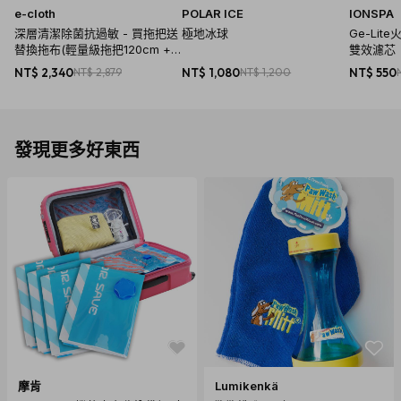
e-cloth
POLAR ICE
IONSPA
深層清潔除菌抗過敏 - 買拖把送
極地冰球
Ge-Li
替換拖布(輕量級拖把120cm +
雙效濾芯
專用替換拖布)
NT$ 2,340
NT$ 2,879
NT$ 1,080
NT$ 1,200
NT$ 550
發現更多好東西
摩肯
Lumikenkä