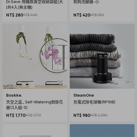
Dr.Save 飛機款真空收納袋組(大
狗狗洗腳器-小
)共4入(無主機)
NT$ 280
NT$ 466
NT$ 420
NT$ 550
Boskke.
SteamOne
天空之盆_ Self-Watering倒掛花
充電式除毛球機(RP10B)
器(3入組-S)
NT$ 1,770
NT$ 1,770
NT$ 980
NT$ 2,380