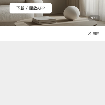
材質：316L 不鏽鋼，礦石強化玻璃，琺瑯錶盤，不鏽鋼網狀錶
帶
尺寸：錶面43.00mm x 厚7.0mm，錶帶長115mm / 75mm x寬
3 / 3
20mm
重量：40g
已售完
關閉
先放收藏
機芯：GL30 Miyota 日本機芯
【國際商品預購須知】
1. 購買國際預購商品時，頁面依預計出貨日載明標示，請以預
計出貨日為主。
2. 商品從國外下單進口需經過以下程序：進出口報關、空運/海
運、當地物流出貨、各國節假日、天氣與人為…等各方面不可
預期之變數產生。若有上述變數產生，我們會在第一時間更新
國際預購商品最新訊息內的狀態與到貨日期。因突發不可抗拒
關於我們
之因素，致使預購商品無法如預計時間出貨，citiesocial將保
留取消您訂單的權利，取消後也將主動辦理退款事宜。
聯絡我們