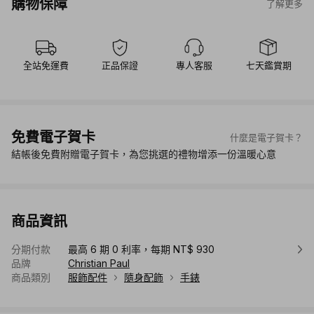
購物保障
了解更多
全站免運費
正品保證
專人客服
七天鑑賞期
免費電子賀卡
什麼是電子賀卡？
結帳後免費附贈電子賀卡，為您挑選的禮物增添一份溫暖心意
商品資訊
分期付款
最高 6 期 0 利率，每期 NT$ 930
品牌
Christian Paul
商品類別
服飾配件
隨身配飾
手錶