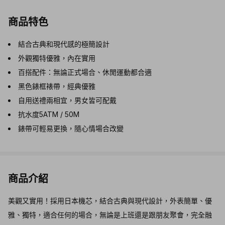
商品特色
結合古典和現代感的極簡設計
外觀獨特優雅，內在實用
百搭配件：無論正式場合、休閒運動都合適
黑色錶框裱帶，經典優雅
自用送禮兩相宜，男女皆可配戴
抗水度5ATM / 50M
錶帶可輕易更換，隨心情場合改變
商品介紹
美觀又實用！採用日本機芯，結合古典與現代設計，外表簡單、優
雅、獨特，適合任何的場合，無論是上班還是跟朋友聚會，完全融