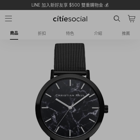
LINE 加入新好友享 $500 雙重購物金 💰
商品
折扣
特色
介紹
推薦