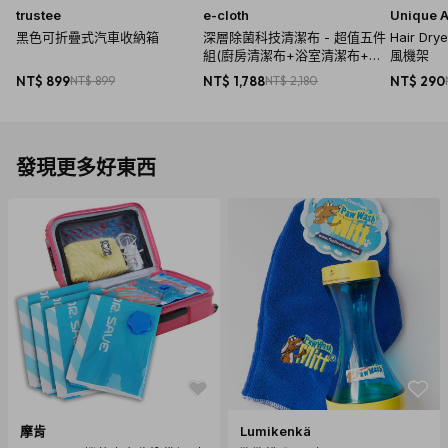
trustee
e-cloth
Unique A
黑色可折疊式汽車收納箱
深層除菌科技清潔布 - 超值五件
Hair D
組(廚房清潔布+浴室清潔布+萬
風機架
用清潔布+窗戶清潔布+玻璃拋光
NT$ 899
NT$ 899
NT$ 1,788
NT$ 2,180
NT$ 290
布)
發現更多好東西
摩肯
Lumikenkä