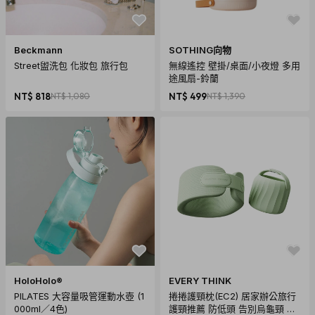
Beckmann
SOTHING向物
Street盥洗包 化妝包 旅行包
無線遙控 壁掛/桌面/小夜燈 多用
途風扇-鈴蘭
NT$ 818
NT$ 1,080
NT$ 499
NT$ 1,390
HoloHolo®
EVERY THINK
PILATES 大容量吸管運動水壺 (1
捲捲護頸枕(EC2) 居家辦公旅行
000ml／4色)
護頸推薦 防低頭 告別烏龜頸 頸