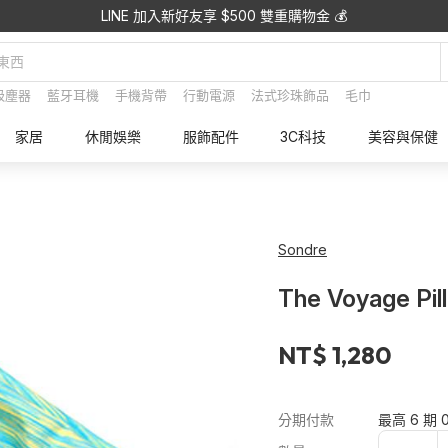
LINE 加入新好友享 $500 雙重購物金 💰
吸塵器
藍牙耳機
手機背帶
行動電源
法式珍珠飾品
毛巾
家居
休閒娛樂
服飾配件
3C科技
美容與保健
Sondre
The Voyage 
NT$ 1,280
分期付款
最高 6 期 