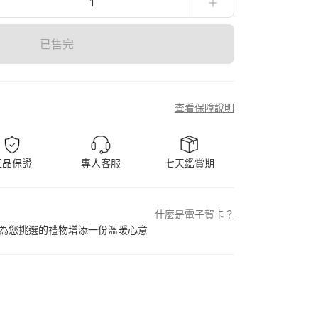
1
已售完
查看保障說明
正品保證
專人客服
七天鑑賞期
什麼是電子賀卡？
為您挑選的禮物增添一份溫暖心意