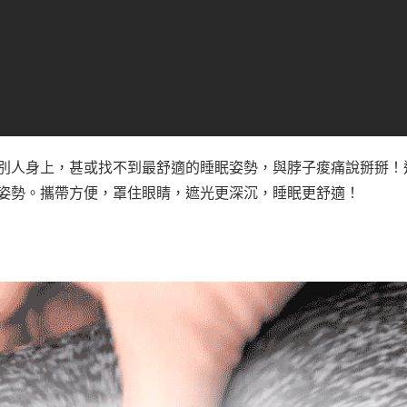
別人身上，甚或找不到最舒適的睡眠姿勢，與脖子痠痛說掰掰！
姿勢。攜帶方便，罩住眼睛，遮光更深沉，睡眠更舒適！