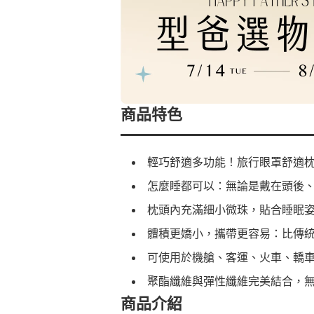
商品特色
輕巧舒適多功能！旅行眼罩舒適
怎麼睡都可以：無論是戴在頭後
枕頭內充滿細小微珠，貼合睡眠
體積更嬌小，攜帶更容易：比傳統
可使用於機艙、客運、火車、轎
聚酯纖維與彈性纖維完美結合，
商品介紹