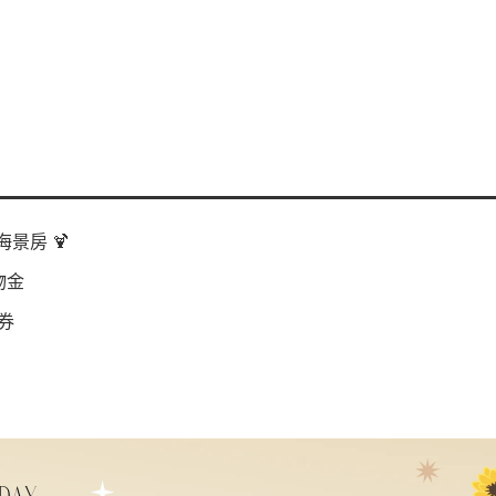
景房 🍹
物金
券