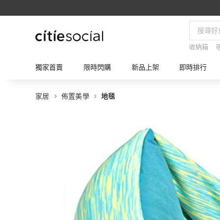
收納箱
獨家首賣
限時閃購
新品上架
即時排行
家居
佈置美學
地毯