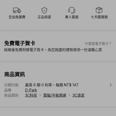
全站免運費
正品保證
專人客服
七天鑑賞期
免費電子賀卡
什麼是電子賀卡？
結帳後免費附贈電子賀卡，為您挑選的禮物增添一份溫暖心意
商品資訊
分期付款
最高 6 期 0 利率，每期 NT$ 147
品牌
D-Park
商品類別
3C科技
電腦/平板周邊
3C清潔