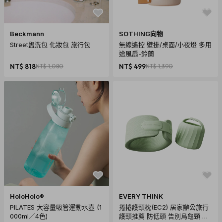
Beckmann
SOTHING向物
Street盥洗包 化妝包 旅行包
無線遙控 壁掛/桌面/小夜燈 多用
途風扇-鈴蘭
NT$ 818
NT$ 1,080
NT$ 499
NT$ 1,390
HoloHolo®
EVERY THINK
PILATES 大容量吸管運動水壺 (1
捲捲護頸枕(EC2) 居家辦公旅行
000ml／4色)
護頸推薦 防低頭 告別烏龜頸 頸