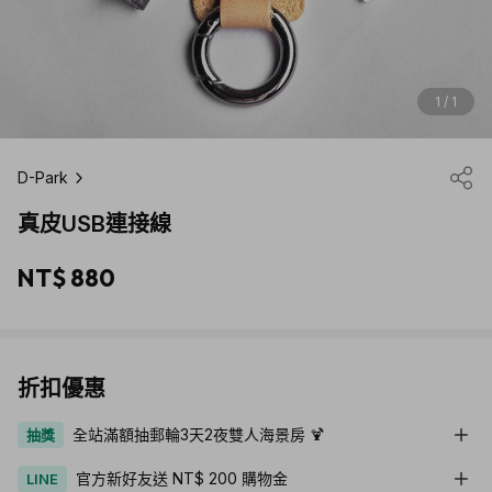
1 / 1
D-Park
真皮USB連接線
NT$ 880
折扣優惠
全站滿額抽郵輪3天2夜雙人海景房 🍹
抽獎
官方新好友送 NT$ 200 購物金
LINE