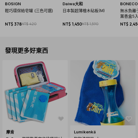
BOSIGN
Daiwa大和
BONECO h
輕巧環保給皂罐 (三色可選)
日本製超薄檜木砧板(M)
無水負離子
薰香盒5入
NT$ 378
NT$ 420
NT$ 1,450
NT$ 1,590
NT$ 2,4
發現更多好東西
摩肯
Lumikenkä