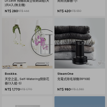
Dr.Save 飛機款真空收納袋組(大
狗狗洗腳器-小
)共4入(無主機)
NT$ 280
NT$ 466
NT$ 420
NT$ 550
Boskke.
SteamOne
天空之盆_ Self-Watering倒掛花
充電式除毛球機(RP10B)
器(3入組-S)
NT$ 1,770
NT$ 1,770
NT$ 980
NT$ 2,380