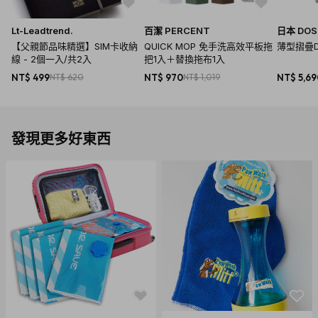
Lt-Leadtrend.
百潔 PERCENT
日本 DOS
【父親節品味精選】SIM卡收納
QUICK MOP 免手洗高效平板拖
薄型摺疊
線 - 2個一入/共2入
把1入＋替換拖布1入
NT$ 499
NT$ 620
NT$ 970
NT$ 1,019
NT$ 5,6
發現更多好東西