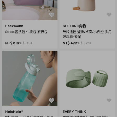
商品規格
Beckmann
SOTHING向物
產地：中國
Street盥洗包 化妝包 旅行包
無線遙控 壁掛/桌面/小夜燈 多用
保固：無
途風扇-鈴蘭
材質：骨幹 - 不銹鋼、玻璃纖維；傘面 - 聚脂纖維、UPF
NT$ 818
NT$ 1,080
NT$ 499
NT$ 1,390
50+防UV塗層；
尺寸：直徑160cm
重量：1.9kg
內容物：輕量抗UV可換角度遮陽傘
HoloHolo®
EVERY THINK