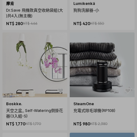
摩肯
Lumikenkä
Dr.Save 飛機款真空收納袋組(大
狗狗洗腳器-小
)共4入(無主機)
NT$ 280
NT$ 466
NT$ 420
NT$ 550
Boskke.
SteamOne
天空之盆_ Self-Watering倒掛花
充電式除毛球機(RP10B)
器(3入組-S)
NT$ 1,770
NT$ 1,770
NT$ 980
NT$ 2,380