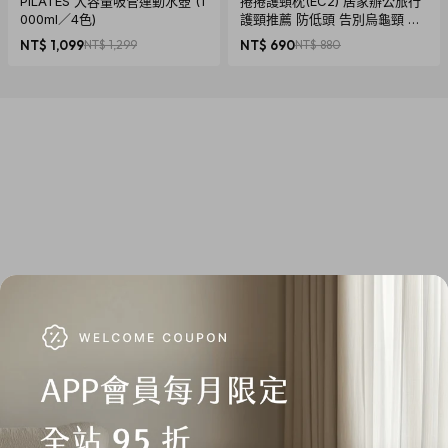
PILATES 大容量吸管運動水壺 (1
捲捲護頸枕(EC2) 居家辦公旅行
000ml／4色)
護頸推薦 防低頭 告別烏龜頸 頸
椎養護 多色可選
NT$ 1,099
NT$ 1,299
NT$ 690
NT$ 880