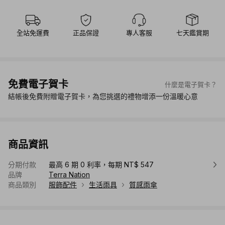
全站免運費
正品保證
專人客服
七天鑑賞期
免費電子賀卡
什麼是電子賀卡？
結帳後免費附贈電子賀卡，為您挑選的禮物增添一份溫暖心意
商品資訊
分期付款
最高 6 期 0 利率，每期 NT$ 547
品牌
Terra Nation
商品類別
服飾配件
生活雨具
質感雨傘