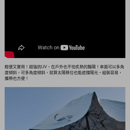
輕便又實用！超強抗UV，在戶外也不怕炙熱的豔陽！傘面可以多角
度傾斜，可多角度傾斜，就算太陽移位也能遮擋陽光。組裝容易，
攜帶也方便！