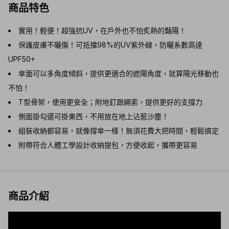
商品特色
實用！輕便！超強抗UV，在戶外也不怕炙熱的豔陽！
保護皮膚不曬傷！可抵擋98%的UV紫外線，防曬系數高達
UPF50+
傘面可以多角度傾斜，提供更適合的遮陽角度，就算陽光移動也
不怕！
T型骨架，使用更安全；附地釘跟繩索，提供更好的支撐力
側面掛勾還可掛東西，不用放在地上沾惹沙塵！
組裝收納都容易，就像撐傘一樣！無須花費大把時間，輕鬆搞定
附帶符合人體工學設計收納提包，方便收起，攜帶更容易
商品介紹