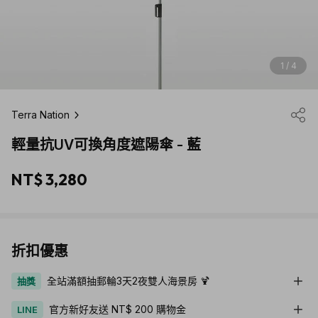
1 / 4
Terra Nation
輕量抗UV可換角度遮陽傘 - 藍
NT$ 3,280
折扣優惠
全站滿額抽郵輪3天2夜雙人海景房 🍹
抽獎
官方新好友送 NT$ 200 購物金
LINE