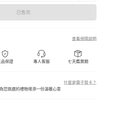
已售完
查看保障說明
正品保證
專人客服
七天鑑賞期
什麼是電子賀卡？
為您挑選的禮物增添一份溫暖心意