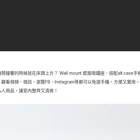
響的時候就在床頭上方？ Wall mount 壁面吸鐵座、搭配alt.ca
看視頻、視訊、瀏覽FB、Instagram等都可以免提手機，方便又實
私人用品，讓室內整齊又清爽！