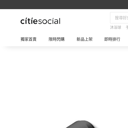
沐浴球
獨家首賣
限時閃購
新品上架
即時排行