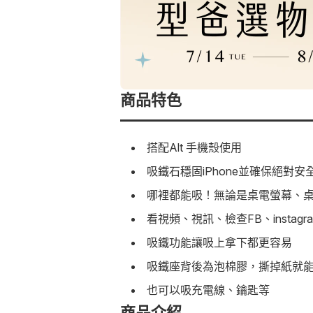
商品特色
搭配Alt 手機殼使用
吸鐵石穩固iPhone並確保絕對
哪裡都能吸！無論是桌電螢幕、
看視頻、視訊、檢查FB、instagr
吸鐵功能讓吸上拿下都更容易
吸鐵座背後為泡棉膠，撕掉紙就
也可以吸充電線、鑰匙等
商品介紹