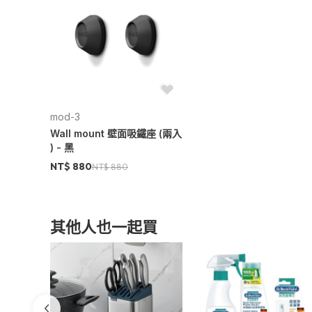
商品規格
產地：美國設計與製造
材質：高強度聚合物，航太級磁鐵
mod-3
尺寸：直徑30mm x 深15mm
Wall mount 壁面吸鐵座 (兩入
) - 黑
重量：7.45g
NT$ 880
NT$ 880
使用說明
其他人也一起買