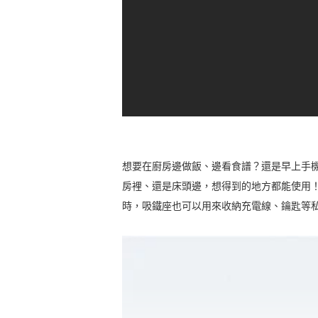
想要在廚房邊做飯、邊看食譜？還是早上手機鬧鐘
房裡、還是床頭邊，想得到的地方都能使用！觀
時，吸鐵座也可以用來收納充電線、鑰匙等