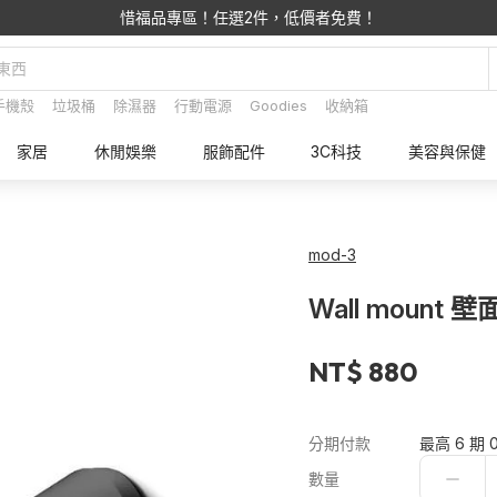
惜福品專區！任選2件，低價者免費！
手機殼
垃圾桶
除濕器
行動電源
Goodies
收納箱
家居
休閒娛樂
服飾配件
3C科技
美容與保健
mod-3
Wall mount 
NT$ 880
分期付款
最高 6 期 
數量