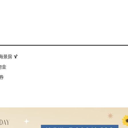
景房 🍹
物金
券