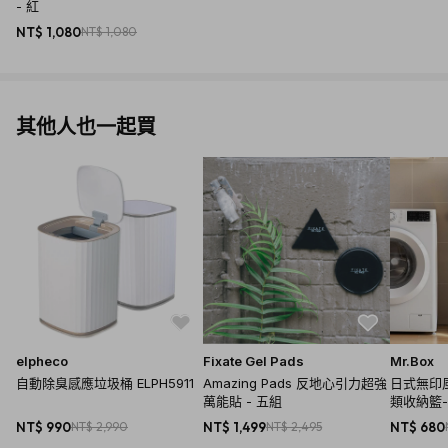
- 紅
NT$ 1,080
NT$ 1,080
其他人也一起買
elpheco
Fixate Gel Pads
Mr.Box
自動除臭感應垃圾桶 ELPH5911
Amazing Pads 反地心引力超強
日式無印
萬能貼 - 五組
類收納籃-附
NT$ 990
NT$ 2,990
NT$ 1,499
NT$ 2,495
NT$ 680