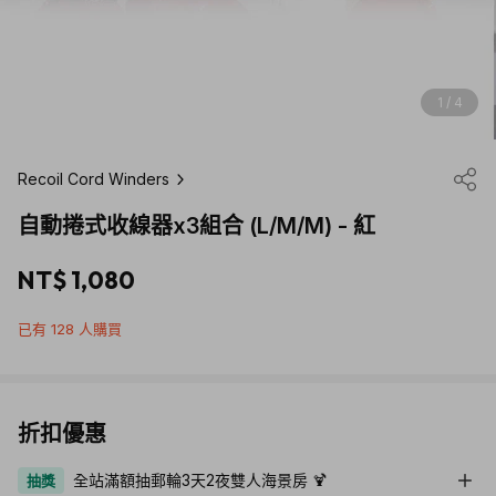
1 / 4
Recoil Cord Winders
自動捲式收線器x3組合 (L/M/M) - 紅
NT$ 1,080
已有 128 人購買
折扣優惠
全站滿額抽郵輪3天2夜雙人海景房 🍹
抽獎