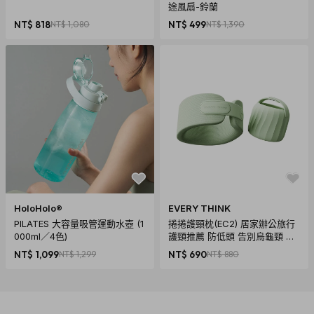
途風扇-鈴蘭
NT$ 818
NT$ 1,080
NT$ 499
NT$ 1,390
HoloHolo®
EVERY THINK
PILATES 大容量吸管運動水壺 (1
捲捲護頸枕(EC2) 居家辦公旅行
000ml／4色)
護頸推薦 防低頭 告別烏龜頸 頸
椎養護 多色可選
NT$ 1,099
NT$ 1,299
NT$ 690
NT$ 880