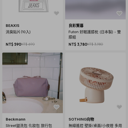
BEAXIS
良彩賢暮
消臭貼片(10入)
Futon 好眠護膝枕 (日本製) - 雙
膝組
NT$ 590
NT$ 690
NT$ 3,780
NT$ 3,980
Beckmann
SOTHING向物
Street盥洗包 化妝包 旅行包
無線遙控 壁掛/桌面/小夜燈 多用