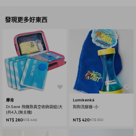
發現更多好東西
商品規格
材質：高品質ABS塑料、鋼鐵彈簧
產地：美國設計，中國生產
尺寸：
中：6.7cm x 4cm x 2.3cm
摩肯
Lumikenkä
大：
7.1cm x 5cm x 2.8cm
Dr.Save 飛機款真空收納袋組(大
狗狗洗腳器-小
)共4入(無主機)
顏色：紅
NT$ 280
NT$ 466
NT$ 420
NT$ 550